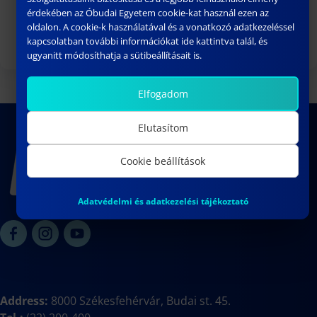
érdekében az Óbudai Egyetem cookie-kat használ ezen az
Intercity bus stop: e.g.: to/from Budapest –
oldalon. A cookie-k használatával és a vonatkozó adatkezeléssel
Királysor/Budai street stop
kapcsolatban további információkat ide kattintva talál, és
ugyanitt módosíthatja a sütibeállításait is.
Elfogadom
Elutasítom
Cookie beállítások
Adatvédelmi és adatkezelési tájékoztató
Address:
8000 Székesfehérvár, Budai st. 45.