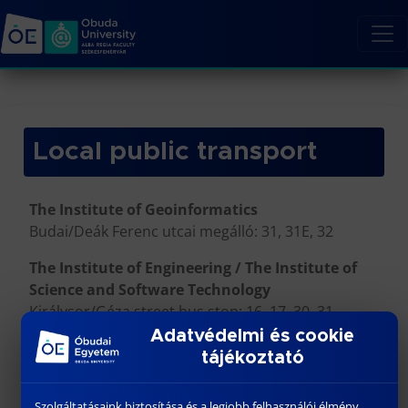
Local public transport
The Institute of Geoinformatics
Budai/Deák Ferenc utcai megálló: 31, 31E, 32
The Institute of Engineering / The Institute of
Science and Software Technology
Királysor/Géza street bus stop: 16, 17, 30, 31
Királysor/Budai street bus stop: 14, 22, 23, 23E, 31E
Adatvédelmi és cookie
tájékoztató
For more information on Székesfehérvár public
transport…
Szolgáltatásaink biztosítása és a legjobb felhasználói élmény