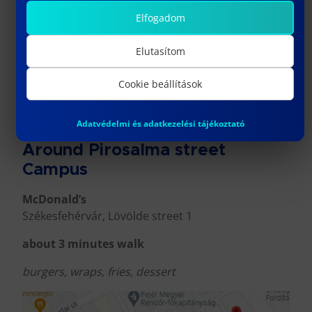
Elfogadom
Elutasítom
Cookie beállítások
Adatvédelmi és adatkezelési tájékoztató
Around Pirosalma street
Campus
McDonald’s
Székesfehérvár, Lövölde street 1
about 3 minutes walk
burgers, wraps, fries, dessert