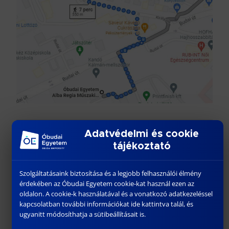
Adatvédelmi és cookie
Szend-R Food Sandwich House
tájékoztató
Székesfehérvár, Hadiárva street 4
about 1 minutes walk
Szolgáltatásaink biztosítása és a legjobb felhasználói élmény
érdekében az Óbudai Egyetem cookie-kat használ ezen az
szendvics, melegszendvics, hamburger, kávé
oldalon. A cookie-k használatával és a vonatkozó adatkezeléssel
kapcsolatban további információkat ide kattintva talál, és
ugyanitt módosíthatja a sütibeállításait is.