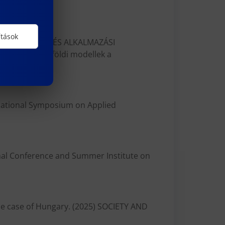
ítások
 SZEMLÉLETEK ÉS ALKALMAZÁSI
: hazai és külföldi modellek a
ernational Symposium on Applied
ional Conference and Summer Institute on
The case of Hungary. (2025) SOCIETY AND