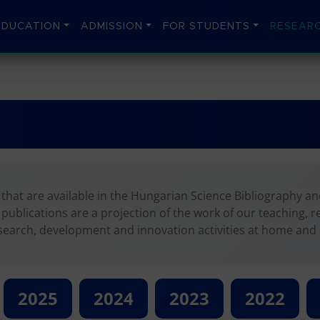
EDUCATION
ADMISSION
FOR STUDENTS
RESEARC
hat are available in the Hungarian Science Bibliography and
ic publications are a projection of the work of our teaching,
esearch, development and innovation activities at home and
2025
2024
2023
2022