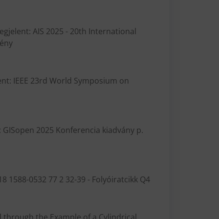
jelent: AIS 2025 - 20th International
mény
elent: IEEE 23rd World Symposium on
t: GISopen 2025 Konferencia kiadvány p.
8 1588-0532 77 2 32-39 - Folyóiratcikk Q4
l through the Example of a Cylindrical