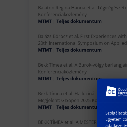
Balaton Regina Hanna et al. Légirégészeti
Konferenciaközlemény
MTMT
|
Teljes dokumentum
Balázs Böröcz et al. First Experiences wi
20th International Symposium on Applied 
MTMT
|
Teljes dokumentum
Bekk Tímea et al. A Burok-völgy barlangja
Konferenciaközlemény
MTMT
|
Teljes dokumentum
Bekk Tímea et al. Hallucinációtól az adatv
Megjelent: GISopen 2025 Konferencia kia
MTMT
|
Teljes dokumentum
Szolgáltatá
Egyetem coo
BEKK TÍMEA et al. A MESTERSÉGES INTEL
adatkezelés