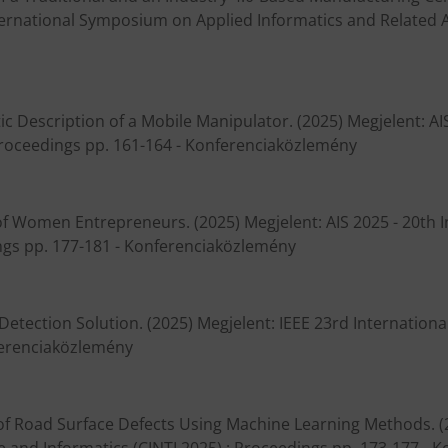
nternational Symposium on Applied Informatics and Related A
c Description of a Mobile Manipulator. (2025) Megjelent: A
Proceedings pp. 161-164 - Konferenciaközlemény
rs of Women Entrepreneurs. (2025) Megjelent: AIS 2025 - 20t
ngs pp. 177-181 - Konferenciaközlemény
e Detection Solution. (2025) Megjelent: IEEE 23rd Internatio
nferenciaközlemény
 of Road Surface Defects Using Machine Learning Methods. (2