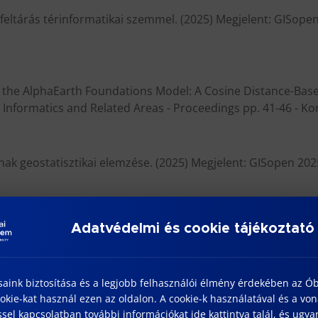
 feltárás térinformatikai szemmel. (2025) Megjelent: GISope
th the AlphaEarth Foundations Model: A Cosine Distance-Based
Informatics and Related Areas - Proceedings pp. 41-46 - K
inak geostatisztikai elemzése. (2025) Megjelent: GISopen 202
Adatvédelmi és cookie tájékoztató
édelemig: A mesterséges intelligencia alkalmazásának észlelt
dvány pp. 30-37 - Konferenciaközlemény
saink biztosítása és a legjobb felhasználói élmény érdekében az Ó
kie-kat használ ezen az oldalon. A cookie-k használatával és a vo
LIGENCIA INTEGRÁCIÓJA A MŰSZAKI PEDAGÓGIÁBAN: TANÁRI S
sel kapcsolatban további információkat ide kattintva talál, és ugyan