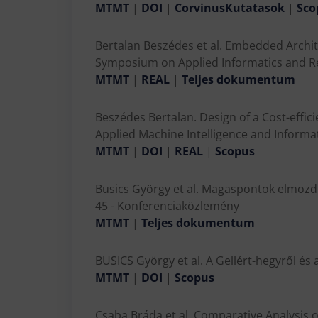
MTMT
|
DOI
|
CorvinusKutatasok
|
Sco
Bertalan Beszédes et al. Embedded Archite
Symposium on Applied Informatics and Re
MTMT
|
REAL
|
Teljes dokumentum
Beszédes Bertalan. Design of a Cost-effic
Applied Machine Intelligence and Informa
MTMT
|
DOI
|
REAL
|
Scopus
Busics György et al. Magaspontok elmozdul
45 - Konferenciaközlemény
MTMT
|
Teljes dokumentum
BUSICS György et al. A Gellért-hegyről és
MTMT
|
DOI
|
Scopus
Csaba Bráda et al. Comparative Analysis o