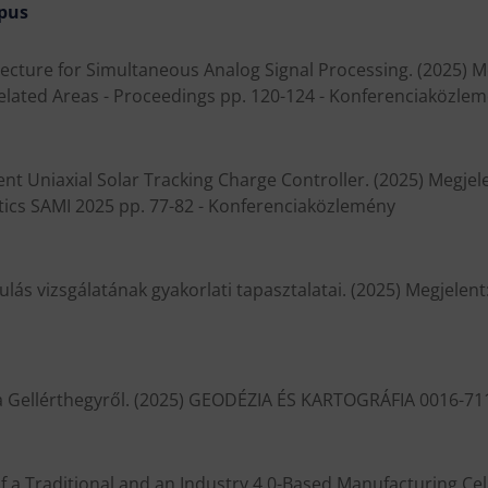
pus
cture for Simultaneous Analog Signal Processing. (2025) Meg
lated Areas - Proceedings pp. 120-124 - Konferenciaközle
ient Uniaxial Solar Tracking Charge Controller. (2025) Megj
tics SAMI 2025 pp. 77-82 - Konferenciaközlemény
ás vizsgálatának gyakorlati tapasztalatai. (2025) Megjelen
 a Gellérthegyről. (2025) GEODÉZIA ÉS KARTOGRÁFIA 0016-711
f a Traditional and an Industry 4.0-Based Manufacturing Cel