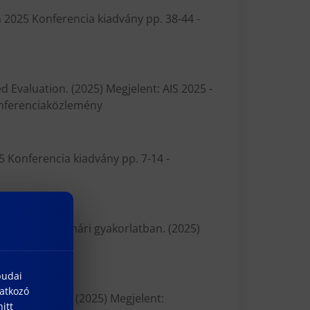
n 2025 Konferencia kiadvány pp. 38-44 -
 Evaluation. (2025) Megjelent: AIS 2025 -
onferenciaközlemény
5 Konferencia kiadvány pp. 7-14 -
 buktatói a tanári gyakorlatban. (2025)
budai
natkozó
ZEMLÉLETEK. (2025) Megjelent:
itt