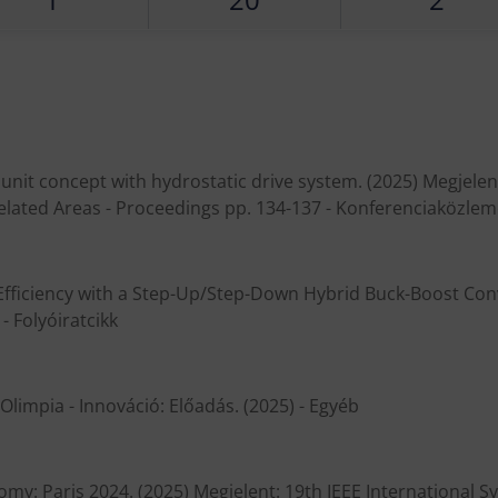
unit concept with hydrostatic drive system. (2025) Megjelent
lated Areas - Proceedings pp. 134-137 - Konferenciaközle
 Efficiency with a Step-Up/Step-Down Hybrid Buck-Boost Conve
 Folyóiratcikk
 Olimpia - Innováció: Előadás. (2025) - Egyéb
nomy: Paris 2024. (2025) Megjelent: 19th IEEE Internationa