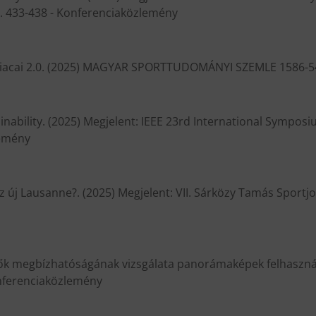
p. 433-438 - Konferenciaközlemény
t piacai 2.0. (2025) MAGYAR SPORTTUDOMÁNYI SZEMLE 1586-542
ainability. (2025) Megjelent: IEEE 23rd International Sympos
lemény
z új Lausanne?. (2025) Megjelent: VII. Sárközy Tamás Sportjo
hők megbízhatóságának vizsgálata panorámaképek felhasznál
onferenciaközlemény