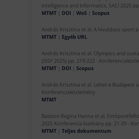
Intelligence and Informatics, SACI 2025 p
MTMT
|
DOI
|
WoS
|
Scopus
András Krisztina et al. A hivatásos spor
MTMT
|
Egyéb URL
András Krisztina et al. Olympics and sust
(SISY 2025) pp. 219-222 - Konferenciaköz
MTMT
|
DOI
|
Scopus
András Krisztina et al. Lehet-e Budapest a
Konferenciaközlemény
MTMT
Balaton Regina Hanna et al. Fotópontfel
2025 Konferencia kiadvány pp. 21-29 - K
MTMT
|
Teljes dokumentum