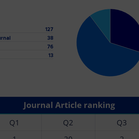
127
urnal
38
76
13
Journal Article ranking
Q1
Q2
Q3
1
20
2