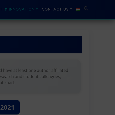
H & INNOVATION
CONTACT US
 have at least one author affiliated
 research and student colleagues,
 abroad.
2021