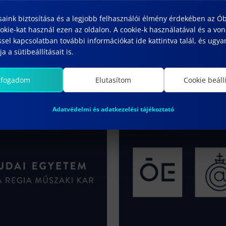
saink biztosítása és a legjobb felhasználói élmény érdekében az Ó
kie-kat használ ezen az oldalon. A cookie-k használatával és a vo
sel kapcsolatban további információkat ide kattintva talál, és ugyan
a a sütibeállításait is.
lfogadom
Elutasítom
Cookie beáll
Adatvédelmi és adatkezelési tájékoztató