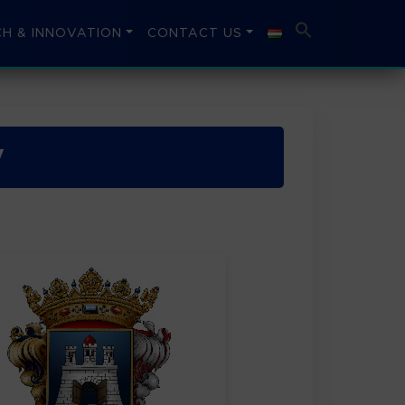
H & INNOVATION
CONTACT US
y