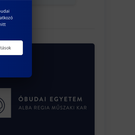
budai
natkozó
itt
ítások