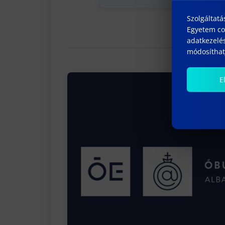
Szolgáltatá
Egyetem coo
adatkezelés
módosíthatj
E