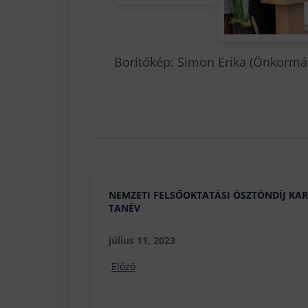
Borítókép: Simon Erika (Önkorm
NEMZETI FELSŐOKTATÁSI ÖSZTÖNDÍJ KARI
TANÉV
július 11, 2023
Előző