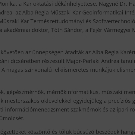
onika, a Kar oktatási dékánhelyettese, Nagyné Dr. Haj
drea, az Alba Regia Műszaki Kar Geoinformatikai Intéz
 Műszaki Kar Természettudományi és Szoftvertechnológ
la akadémiai doktor, Tóth Sándor, a Fejér Vármegyei 
 követően az ünnepségen átadták az Alba Regia Karér
áni dicséretben részesült Major-Perlaki Andrea tanu
ő. A magas színvonalú lelkiismeretes munkájuk elisme
ök, gépészmérnök, mérnökinformatikus, műszaki men
 mesterszakos oklevelekkel egyidejűleg a precíziós 
eti információmenedzsment szakmérnök és az ipari ro
yümölcsét.
égzetteket köszöntő és tőlük búcsúzó beszédek hangzo