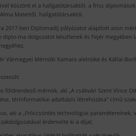
l köszönt el a hallgatótársaktól, a friss diplomások
lma Matertől, hallgatótársaktól.
 2017-ben Diplomadíj pályázatot alapított azon mérn
e diplo-ma dolgozatot készítenek és Fejér megyében l
 megyéhez.
jér Vármegyei Mérnöki Kamara alelnöke és Kállai-Bori
szesült:
s földrendező mérnök, aki „A csákvári Szent Vince O
ése, térinformatikai adatbázis létrehozása” című szakd
s, aki a „Fröccsöntés technológiai paramétereinek, 
zakdolgozatával érdemelte ki a díjat.
tes akusztikus játékát hallhatták a résztvevők.