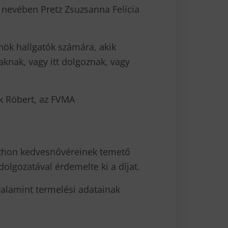
 nevében Pretz Zsuzsanna Felícia
ök hallgatók számára, akik
aknak, vagy itt dolgoznak, vagy
k Róbert, az FVMA
tthon kedvesnővéreinek temető
olgozatával érdemelte ki a díjat.
valamint termelési adatainak