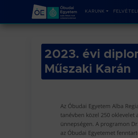
KARUNK
FELVÉTEL
2023. évi dipl
Műszaki Karán
Az Óbudai Egyetem Alba Regia 
tanévben közel 250 oklevelet 
ünnepségen. A programon Dr. h
az Óbudai Egyetemet fenntart