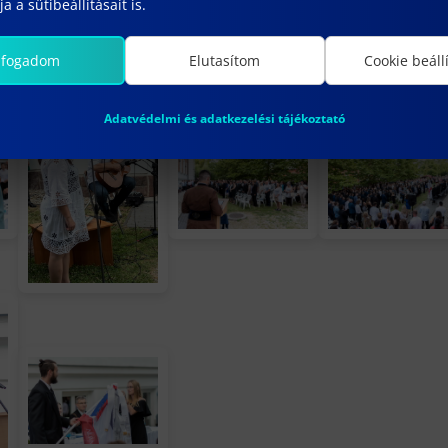
a a sütibeállításait is.
lfogadom
Elutasítom
Cookie beáll
Adatvédelmi és adatkezelési tájékoztató