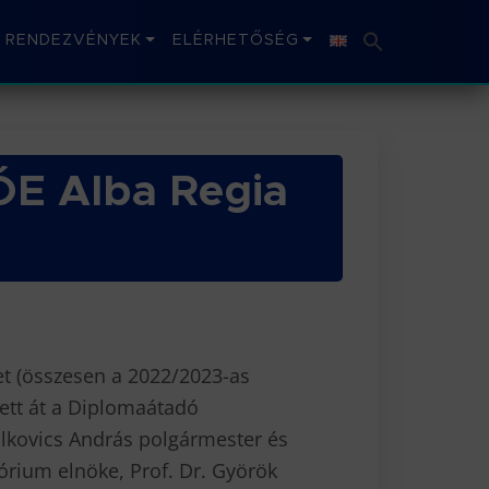
RENDEZVÉNYEK
ELÉRHETŐSÉG
ÓE Alba Regia
et (összesen a 2022/2023-as
tett át a Diplomaátadó
alkovics András polgármester és
rium elnöke, Prof. Dr. Györök