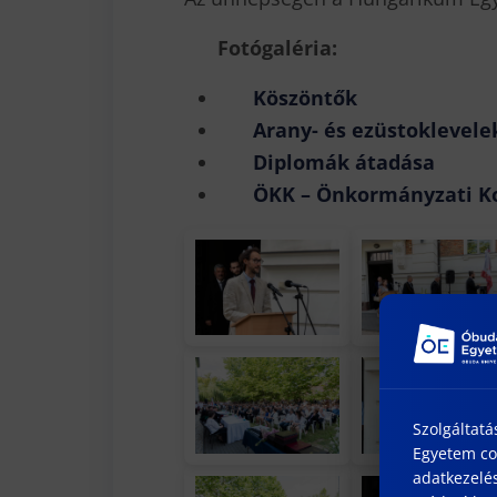
Fotógaléria:
Köszöntők
Arany- és ezüstoklevele
Diplomák átadása
ÖKK – Önkormányzati K
Szolgáltatá
Egyetem coo
adatkezelés