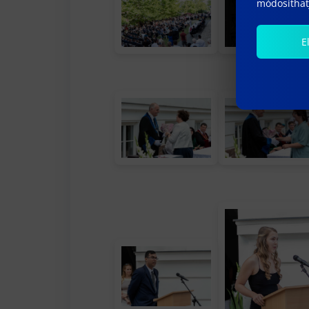
módosíthatj
E