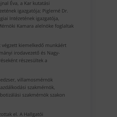
nal Éva, a Kar kutatási
etének igazgatója; Piglerné Dr.
iai Intézetének igazgatója,
Mérnöki Kamara alelnöke foglaltak
t végzett kiemelkedő munkáért
lmányi irodavezető és Nagy-
réseként részesültek a
edzser, villamosmérnök
gazdálkodási szakmérnök,
botizálási szakmérnök szakon
ttak el. A Hallgatói