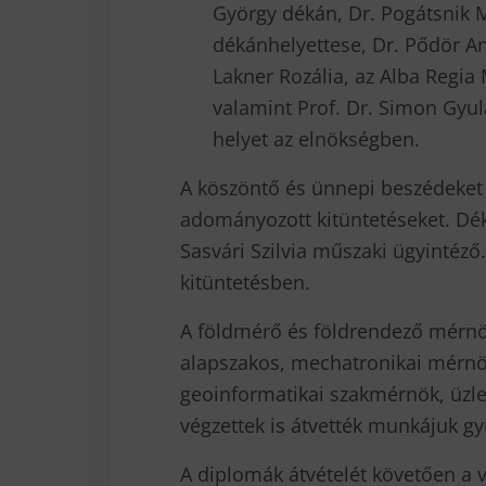
György dékán, Dr. Pogátsnik M
dékánhelyettese, Dr. Pődör An
Lakner Rozália, az Alba Regia
valamint Prof. Dr. Simon Gyu
helyet az elnökségben.
A köszöntő és ünnepi beszédeket
adományozott kitüntetéseket. Dék
Sasvári Szilvia műszaki ügyintéz
kitüntetésben.
A földmérő és földrendező mérn
alapszakos, mechatronikai mérnök
geoinformatikai szakmérnök, üzl
végzettek is átvették munkájuk g
A diplomák átvételét követően a v