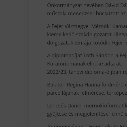
Önkormányzat nevében Dávid Dánie
műszaki menedzser búcsúzott az A
A Fejér Vármegyei Mérnöki Kamara
kiemelkedő szakdolgozatot, illetv
dolgozatuk témája kötődik Fejér
A diplomadíjat Tóth Sándor, a Fe
Kuratóriumának elnöke adta át.
2022/23. tanévi diploma-díjban ré
Balaton Regina Hanna földmérő é
parcellájának felmérése, térképez
Lencsés Dániel mérnökinformatiku
gyűjtése és megjelenítése” című s
Az ünnepségen a Hungarikum Együt