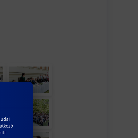
budai
natkozó
itt