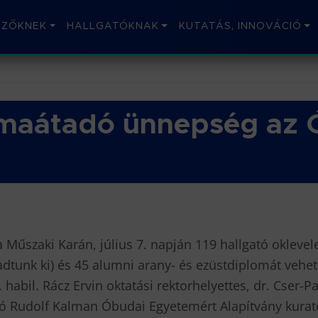
IZŐKNEK
HALLGATÓKNAK
KUTATÁS, INNOVÁCIÓ
omaátadó ünnepség az 
Műszaki Karán, július 7. napján 119 hallgató oklevel
adtunk ki) és 45 alumni arany- és ezüstdiplomát vehe
abil. Rácz Ervin oktatási rektorhelyettes, dr. Cser-P
ó Rudolf Kalman Óbudai Egyetemért Alapítvány kurató