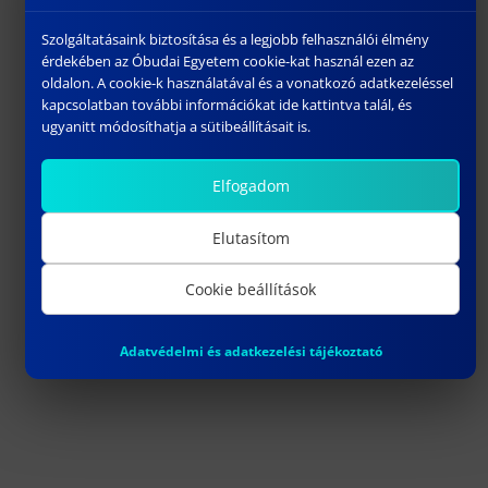
Szolgáltatásaink biztosítása és a legjobb felhasználói élmény
érdekében az Óbudai Egyetem cookie-kat használ ezen az
oldalon. A cookie-k használatával és a vonatkozó adatkezeléssel
kapcsolatban további információkat ide kattintva talál, és
ugyanitt módosíthatja a sütibeállításait is.
F épület (SBF)
Elfogadom
Székesfehérvár, Budai út 45.
Elutasítom
Megközelíthetőség tömegközlekedéssel:
Cookie beállítások
Királysor/Géza utcai buszmegálló: 16, 17, 30, 31
Királysor/Budai utcai megálló: 14, 22, 23, 23E, 31E
Adatvédelmi és adatkezelési tájékoztató
.
.
.