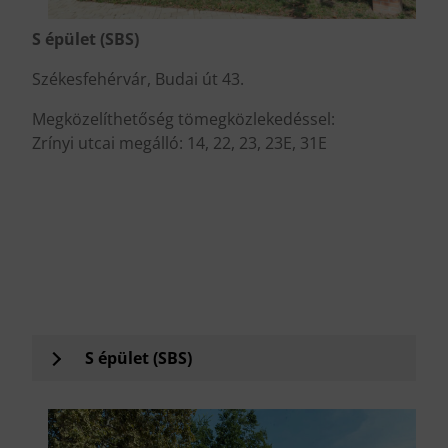
S épület (SBS)
Székesfehérvár, Budai út 43.
Megközelíthetőség tömegközlekedéssel:
Zrínyi utcai megálló: 14, 22, 23, 23E, 31E
.
.
.
.
S épület (SBS)