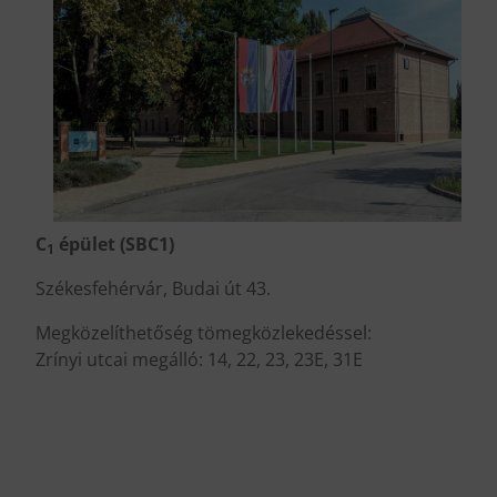
C
épület (SBC1)
1
Székesfehérvár, Budai út 43.
Megközelíthetőség tömegközlekedéssel:
Zrínyi utcai megálló: 14, 22, 23, 23E, 31E
.
.
.