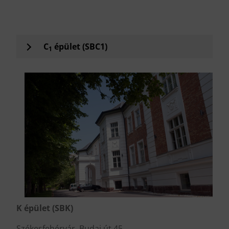
.
C
épület (SBC1)
1
K épület (SBK)
Székesfehérvár, Budai út 45.