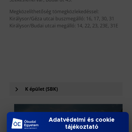
Megközelíthetőség tömegközlekedéssel:
Királysor/Géza utcai buszmegálló: 16, 17, 30, 31
Királysor/Budai utcai megálló: 14, 22, 23, 23E, 31E
.
.
.
.
K épület (SBK)
Adatvédelmi és cookie
tájékoztató