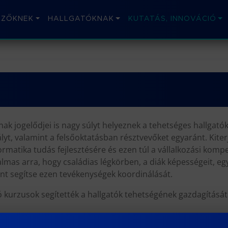
IZŐKNEK
HALLGATÓKNAK
KUTATÁS, INNOVÁCIÓ
ak jogelődjei is nagy súlyt helyeznek a tehetséges hallgat
tályt, valamint a felsőoktatásban résztvevőket egyaránt. Kit
atika tudás fejlesztésére és ezen túl a vállalkozási kompet
kalmas arra, hogy családias légkörben, a diák képességeit, eg
int segítse ezen tevékenységek koordinálását.
rzusok segítették a hallgatók tehetségének gazdagítását és 
ákkör munkáját is. Egyéni foglalkozással, mentor tanárok i