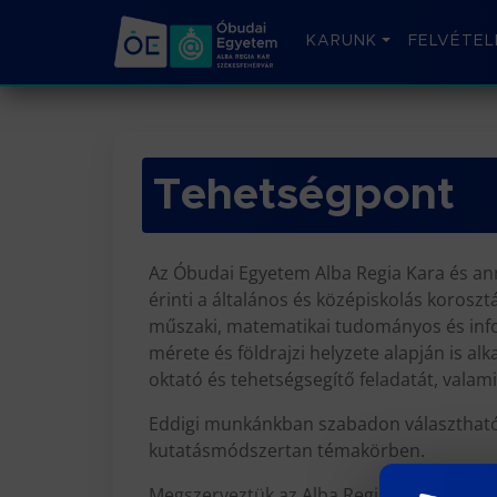
KARUNK
FELVÉTEL
Tehetségpont
Az Óbudai Egyetem Alba Regia Kara és ann
érinti a általános és középiskolás korosz
műszaki, matematikai tudományos és inform
mérete és földrajzi helyzete alapján is al
oktató és tehetségsegítő feladatát, valam
Eddigi munkánkban szabadon választható ku
kutatásmódszertan témakörben.
Megszerveztük az Alba Regia Tudományos Di