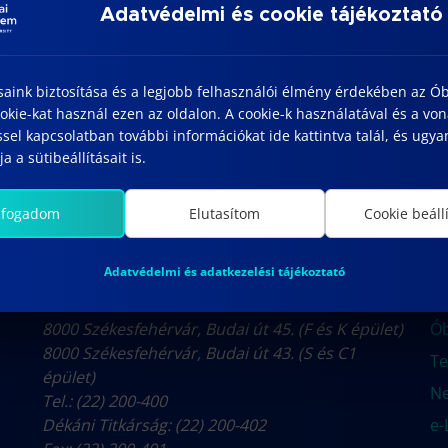
Adatvédelmi és cookie tájékoztató
yar és idegen nyelvű publikáció és hazai, nemzetközi konf
yilvánosságnak is bemutatjuk.
tását és a tehetség kibontakozását segíti az évente megren
saink biztosítása és a legjobb felhasználói élmény érdekében az Ó
gkörben, kreatív problémamegoldás segítségével lehet a mű
kie-kat használ ezen az oldalon. A cookie-k használatával és a vo
sel kapcsolatban további információkat ide kattintva talál, és ugyan
a a sütibeállításait is.
lfogadom
Elutasítom
Cookie beáll
Adatvédelmi és adatkezelési tájékoztató
BUDAI ÚTI CAMPUS
H
8000 Székesfehérvár, Budai út 45. (F és K épület)
Ób
8000 Székesfehérvár, Budai út 43. (S és C1
Te
épület)
N
Tel.: (22) 200-400
Dékáni Titkárság: (22) 200-402
e-