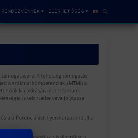
RENDEZVÉNYEK
ELÉRHETŐSÉG
ók támogatására. A tehetség támogatás
erjed a szakmai kompetenciák, (MTMI) a
enciák kialakítására is. Intézetünk
yéniségét is tekintetbe véve folytassa
a differenciálást. Ilyen kurzus indult a
rányításával segítjük a hallgatókat a