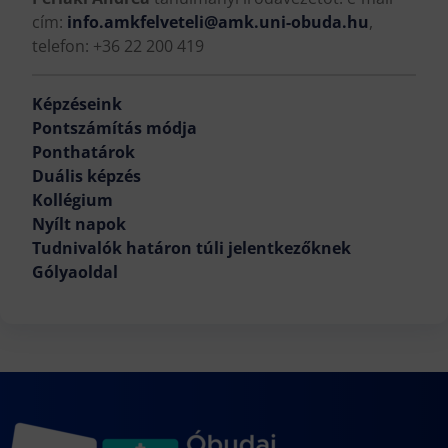
cím:
info.amkfelveteli@amk.uni-obuda.hu
,
telefon: +36 22 200 419
Képzéseink
Pontszámítás módja
Ponthatárok
Duális képzés
Kollégium
Nyílt napok
Tudnivalók határon túli jelentkezőknek
Gólyaoldal