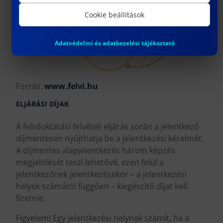
Cookie beállítások
Adatvédelmi és adatkezelési tájékoztató
Forrás:
www.felvi.hu
ELJÁRÁSI DÍJAK
A felsőoktatási felvételi eljárás során a jelentkező
díjmentesen nyújthatja be a jelentkezési kérelmét.
A díjmentes alapjelentkezés három képzés
megjelölését teszi lehetővé, ezen felül a
jelentkezőnek jelentkezésekor – a jelentkezési
helyek számától függően – kiegészítő díjat kell
fizetnie.
Figyelem! Egy jelentkezési helynek számít, ha a