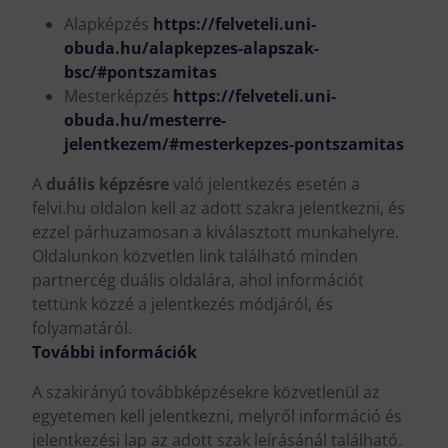
Alapképzés
https://felveteli.uni-
obuda.hu/alapkepzes-alapszak-
bsc/#pontszamitas
Mesterképzés
https://felveteli.uni-
obuda.hu/mesterre-
jelentkezem/#mesterkepzes-pontszamitas
A
duális képzésre
való jelentkezés esetén a
felvi.hu oldalon kell az adott szakra jelentkezni, és
ezzel párhuzamosan a kiválasztott munkahelyre.
Oldalunkon közvetlen link található minden
partnercég duális oldalára, ahol információt
tettünk közzé a jelentkezés módjáról, és
folyamatáról.
További információk
A szakirányú továbbképzésekre közvetlenül az
egyetemen kell jelentkezni, melyről információ és
jelentkezési lap az adott szak leírásánál található.