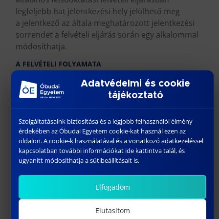
legfeljebb hat jelentkezési hely jelölhető meg
a jelentkező az általa meghatározott jelentkezési
sorrendet a felvételi eljárás során egy alkalommal
módosíthatja.
A FELVÉTELI FOLYAMATA
Adatvédelmi és cookie
tájékoztató
Szolgáltatásaink biztosítása és a legjobb felhasználói élmény
érdekében az Óbudai Egyetem cookie-kat használ ezen az
oldalon. A cookie-k használatával és a vonatkozó adatkezeléssel
kapcsolatban további információkat ide kattintva talál, és
ugyanitt módosíthatja a sütibeállításait is.
Elfogadom
Elutasítom