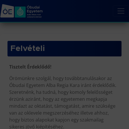
Felvételi
Tisztelt Érdeklődő!
Örömünkre szolgál, hogy továbbtanulásakor az
Óbudai Egyetem Alba Regia Kara iránt érdeklődik.
Szeretnénk, ha tudná, hogy komoly felelősséget
érzünk aziránt, hogy az egyetemen megkapja
mindazt az oktatást, támogatást, amire szüksége
van az oklevele megszerzéséhez illetve ahhoz,
hogy biztos alapokat kapjon egy szakmailag
sikeres jövő kiépítéséhez.