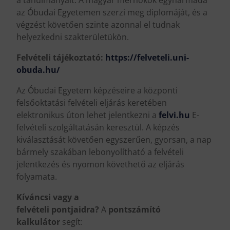
az Óbudai Egyetemen szerzi meg diplomáját, és a
végzést követően szinte azonnal el tudnak
helyezkedni szakterületükön.
Felvételi tájékoztató:
https://felveteli.uni-
obuda.hu/
Az Óbudai Egyetem képzéseire a központi
felsőoktatási felvételi eljárás keretében
elektronikus úton lehet jelentkezni a
felvi.hu
E-
felvételi szolgáltatásán keresztül. A képzés
kiválasztását követően egyszerűen, gyorsan, a nap
bármely szakában lebonyolítható a felvételi
jelentkezés és nyomon követhető az eljárás
folyamata.
Kíváncsi vagy a
felvételi pontjaidra?
A
pontszámító
kalkulátor
segít: