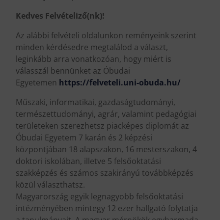
Kedves Felvételiző(nk)!
Az alábbi felvételi oldalunkon reményeink szerint
minden kérdésedre megtalálod a választ,
leginkább arra vonatkozóan, hogy miért is
válasszál bennünket az Óbudai
Egyetemen
https://felveteli.uni-obuda.hu/
Műszaki, informatikai, gazdaságtudományi,
természettudományi, agrár, valamint pedagógiai
területeken szerezhetsz piacképes diplomát az
Óbudai Egyetem 7 karán és 2 képzési
központjában 18 alapszakon, 16 mesterszakon, 4
doktori iskolában, illetve 5 felsőoktatási
szakképzés és számos szakirányú továbbképzés
közül választhatsz.
Magyarország egyik legnagyobb felsőoktatási
intézményében mintegy 12 ezer hallgató folytatja
a tanulmányait. A magyar mérnökök egyharmada