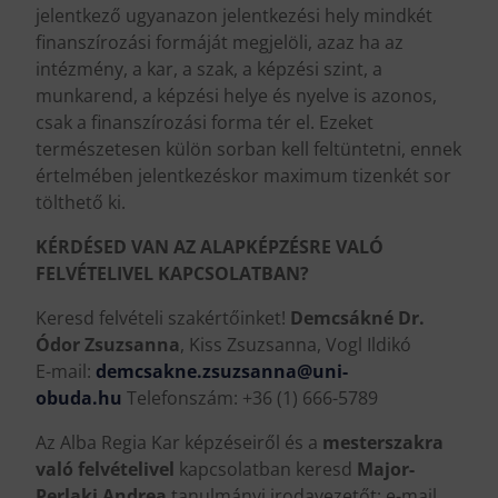
jelentkező ugyanazon jelentkezési hely mindkét
finanszírozási formáját megjelöli, azaz ha az
intézmény, a kar, a szak, a képzési szint, a
munkarend, a képzési helye és nyelve is azonos,
csak a finanszírozási forma tér el. Ezeket
természetesen külön sorban kell feltüntetni, ennek
értelmében jelentkezéskor maximum tizenkét sor
tölthető ki.
KÉRDÉSED VAN AZ ALAPKÉPZÉSRE VALÓ
FELVÉTELIVEL KAPCSOLATBAN?
Keresd felvételi szakértőinket!
Demcsákné
Dr.
Ódor Zsuzsanna
, Kiss Zsuzsanna, Vogl Ildikó
E-mail:
demcsakne.zsuzsanna@uni-
obuda.hu
Telefonszám: +36 (1) 666-5789
Az Alba Regia Kar képzéseiről és a
mesterszakra
való felvételivel
kapcsolatban keresd
Major-
Perlaki Andrea
tanulmányi irodavezetőt: e-mail