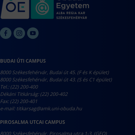
Szakdolgozat
Záróvizsga
BUDAI ÚTI CAMPUS
8000 Székesfehérvár, Budai út 45. (F és K épület)
8000 Székesfehérvár, Budai út 43. (S és C1 épület)
Tel.: (22) 200-400
Dékáni Titkárság: (22) 200-402
Fax: (22) 200-401
e-mail:
titkarsag@amk.uni-obuda.hu
PIROSALMA UTCAI CAMPUS
8000 Székesfehérvár, Pirosalma utca 1-3. (GEO)