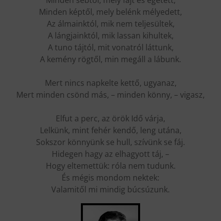
Minden képtől, mely belénk mélyedett,
Az álmainktól, mik nem teljesültek,
A lángjainktól, mik lassan kihultek,
A tuno tájtól, mit vonatról láttunk,
A kemény rögtől, min megáll a lábunk.
Mert nincs napkelte kettő, ugyanaz,
Mert minden csönd más, – minden könny, – vigasz,
Elfut a perc, az örök Idő várja,
Lelkünk, mint fehér kendő, leng utána,
Sokszor könnyünk se hull, szívünk se fáj.
Hidegen hagy az elhagyott táj, –
Hogy eltemettük: róla nem tudunk.
És mégis mondom nektek:
Valamitől mi mindig búcsúzunk.