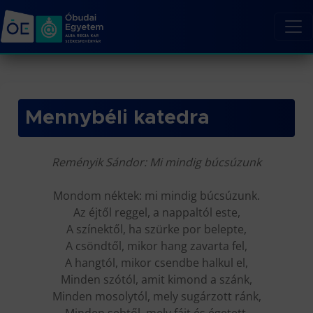
Mennybéli katedra
Reményik Sándor: Mi mindig búcsúzunk
Mondom néktek: mi mindig búcsúzunk.
Az éjtől reggel, a nappaltól este,
A színektől, ha szürke por belepte,
A csöndtől, mikor hang zavarta fel,
A hangtól, mikor csendbe halkul el,
Minden szótól, amit kimond a szánk,
Minden mosolytól, mely sugárzott ránk,
Minden sebtől, mely fájt és égetett,