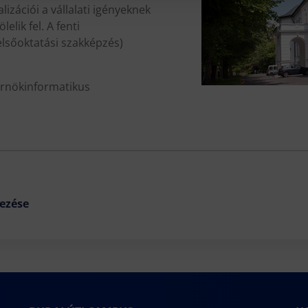
lizációi a vállalati igényeknek
lik fel. A fenti
lsőoktatási szakképzés)
érnökinformatikus
ezése