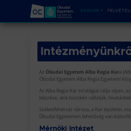
KARUNK
FELVÉTEL
Intézményünkrő
Az
Óbudai Egyetem Alba Regia Kar
a (Al
Óbudai Egyetem Alba Regia Egyetemi Közp
Az Alba Regia Kar stratégiai célja olyan,
képzése, akik büszkén vállalják, hivatásbeli
Székesfehérvár városa, a Kar épületei, mu
Óbudai Egyetemen lehetőség van különféle
Mérnöki Intézet