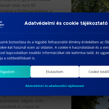
immár több mint fél
rnökök a földhivatalokban, a
nál, a beruházások kitűzési és
elyet. A munka mellett tanulni
Adatvédelmi és cookie tájékoztató
et, valamint a szakirányú
saink biztosítása és a legjobb felhasználói élmény érdekében az Ó
érnöki
kie-kat használ ezen az oldalon. A cookie-k használatával és a vo
sel kapcsolatban további információkat ide kattintva talál, és ugyan
rmatikai szakmérnök /
a a sütibeállításait is.
üzemeltető szakmérnök /
szakmérnök / szakember
lfogadom
Elutasítom
Cookie beáll
zet
Adatvédelmi és adatkezelési tájékoztató
giai Intézet az informatikai
asztalattal. Végzés után
zkednek el a hazai és