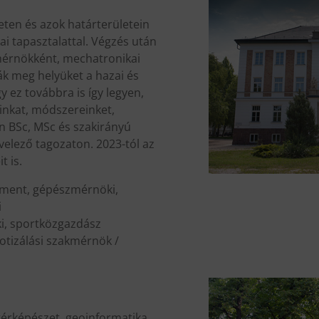
eten és azok határterületein
i tapasztalattal. Végzés után
mérnökként, mechatronikai
k meg helyüket a hazai és
 ez továbbra is így legyen,
áinkat, módszereinket,
n BSc, MSc és szakirányú
velező tagozaton. 2023-tól az
t is.
sment, gépészmérnöki,
i
i, sportközgazdász
otizálási szakmérnök /
térképészet, geoinformatika