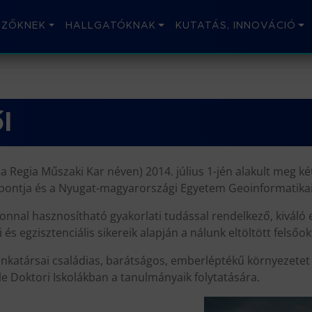
IZŐKNEK
HALLGATÓKNAK
KUTATÁS, INNOVÁCIÓ
l
ba Regia Műszaki Kar néven) 2014. július 1-jén alakult meg k
ontja és a Nyugat-magyarországi Egyetem Geoinformatikai 
 azonnal hasznosítható gyakorlati tudással rendelkező, kivá
 és egzisztenciális sikereik alapján a nálunk eltöltött felsőok
nkatársai családias, barátságos, emberléptékű környezetet b
 Doktori Iskolákban a tanulmányaik folytatására.