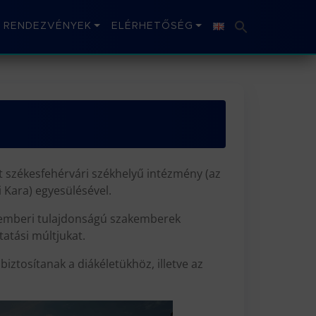
RENDEZVÉNYEK
ELÉRHETŐSÉG
ét székesfehérvári székhelyű intézmény (az
Kara) egyesülésével.
ló emberi tulajdonságú szakemberek
tatási múltjukat.
iztosítanak a diákéletükhöz, illetve az