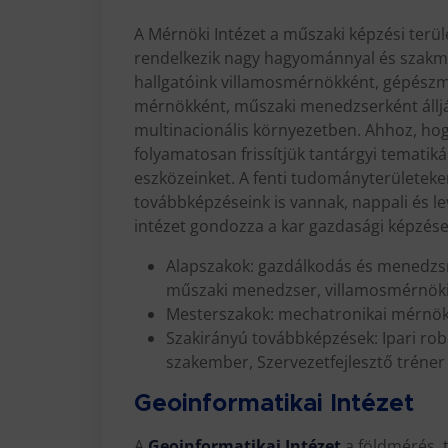
A Mérnöki Intézet a műszaki képzési terül
rendelkezik nagy hagyománnyal és szakma
hallgatóink villamosmérnökként, gépész
mérnökként, műszaki menedzserként álljá
multinacionális környezetben. Ahhoz, hogy
folyamatosan frissítjük tantárgyi tematik
eszközeinket. A fenti tudományterületeke
továbbképzéseink is vannak, nappali és le
intézet gondozza a kar gazdasági képzései
Alapszakok: gazdálkodás és menedz
műszaki menedzser, villamosmérnök
Mesterszakok: mechatronikai mérnök
Szakirányú továbbképzések: Ipari rob
szakember, Szervezetfejlesztő tréner
Geoinformatikai Intézet
A
Geoinformatikai Intézet
a földmérés, 