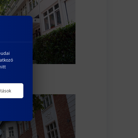
budai
natkozó
itt
ítások