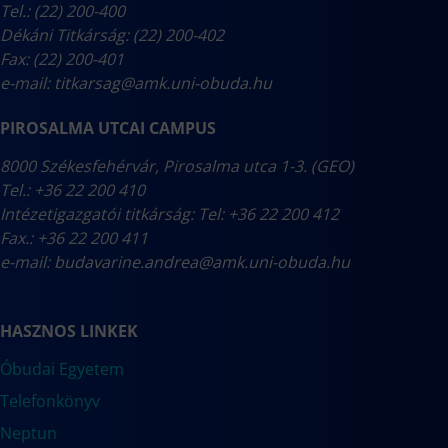
Tel.: (22) 200-400
Dékáni Titkárság: (22) 200-402
Fax: (22) 200-401
e-mail:
titkarsag@amk.uni-obuda.hu
PIROSALMA UTCAI CAMPUS
8000 Székesfehérvár, Pirosalma utca 1-3. (GEO)
Tel.: +36 22 200 410
Intézetigazgatói titkárság: Tel: +36 22 200 412
Fax.: +36 22 200 411
e-mail:
budavarine.andrea@amk.uni-obuda.hu
HASZNOS LINKEK
Óbudai Egyetem
Telefonkönyv
Neptun