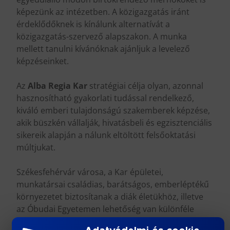
képezünk az intézetben. A közigazgatás iránt
érdeklődőknek is kínálunk alternatívát a
közigazgatás-szervező alapszakon. A munka
mellett tanulni kívánóknak ajánljuk a levelező
képzéseinket.
Az
Alba Regia Kar
stratégiai célja olyan, azonnal
hasznosítható gyakorlati tudással rendelkező,
kiváló emberi tulajdonságú szakemberek képzése,
akik büszkén vállalják, hivatásbeli és egzisztenciális
sikereik alapján a nálunk eltöltött felsőoktatási
múltjukat.
Székesfehérvár városa, a Kar épületei,
munkatársai családias, barátságos, emberléptékű
környezetet biztosítanak a diák életükhöz, illetve
az Óbudai Egyetemen lehetőség van különféle
Doktori Iskolákban a tanulmányaik folytatására.