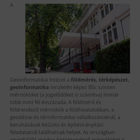
A
Geoinformatikai Intézet a
földmérés, térképészet,
geoinformatika
területén képez BSc szinten
mérnököket (a jogelődöket is számítva) immár
több mint fél évszázada. A földmérő és
földrendező mérnökök a földhivatalokban, a
geodéziai és térinformatikai vállalkozásoknál, a
beruházások kitűzési és építésirányítási
feladatainál találhatnak helyet. Az országban
egyedülálló módon birtokrendező mérnököket is