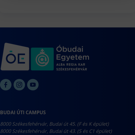
Precíziós gazdálkodási szakmérnök / szakember
Miért legyél földmérő?
Tanulmányi rendek
Projektek
GISopen konferencia
felvi.hu
Nyomtatványok
Garai Géza szabadegyetem
Tudnivalók határon túli jelentkezőknek
Selmeci dalok
GIS Day
CEEPUS
TDK események, eredmények
Szakmai gyakorlat
Szakkollégium
Szabályzatok
Szakdolgozat
Záróvizsga
BUDAI ÚTI CAMPUS
8000 Székesfehérvár, Budai út 45. (F és K épület)
8000 Székesfehérvár, Budai út 43. (S és C1 épület)