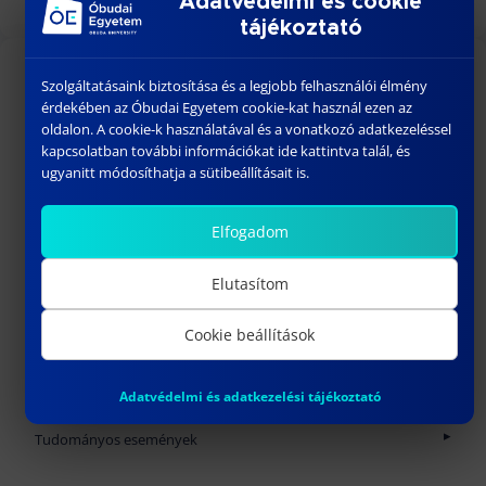
Adatvédelmi és cookie
tájékoztató
INTÉZETÜNK
Szolgáltatásaink biztosítása és a legjobb felhasználói élmény
érdekében az Óbudai Egyetem cookie-kat használ ezen az
Történet
oldalon. A cookie-k használatával és a vonatkozó adatkezeléssel
GEO Aranykönyv
kapcsolatban további információkat ide kattintva talál, és
ugyanitt módosíthatja a sütibeállításait is.
Mennybéli katedra
Munkatársak
Elfogadom
Nyugdíjasaink
TELEFONKÖNYV
Elutasítom
HÍREK, ESEMÉNYEK
Cookie beállítások
FELVÉTELIZŐKNEK
Földmérő és földrendező mérnök alapszak
HALLGATÓKNAK
Adatvédelmi és adatkezelési tájékoztató
Geoinformatikai szakmérnök / szakember
Képzéseink
KUTATÁS
Földmérő és földrendező mérnök alapszak
Precíziós gazdálkodási szakmérnök / szakember
Mintatantervek
Tudományos műhelyek, kutatási területek
Tudományos események
Geoinformatikai szakmérnök/szakember
Felvételi tudnivalók
Órarendek
Publikációk
AIS International Symposium