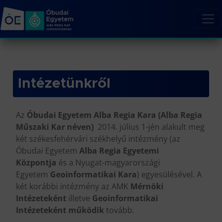
Intézetünkről
Az
Óbudai Egyetem Alba Regia Kara (Alba Regia
Műszaki Kar néven)
2014. július 1-jén alakult meg
két székesfehérvári székhelyű intézmény (az
Óbudai Egyetem
Alba Regia Egyetemi
Központja
és a Nyugat-magyarországi
Egyetem
Geoinformatikai Kara
) egyesülésével. A
két korábbi intézmény az AMK
Mérnöki
Intézeteként
illetve
Geoinformatikai
Intézeteként működik
tovább.