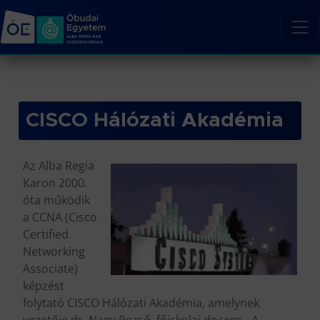
CISCO Hálózati Akadémia
Az Alba Regia
Karon 2000.
óta működik
a CCNA (Cisco
Certified
Networking
Associate)
képzést
folytató CISCO Hálózati Akadémia, amelynek
vezetője dr. Nagy Rezső, főiskolai docens. A