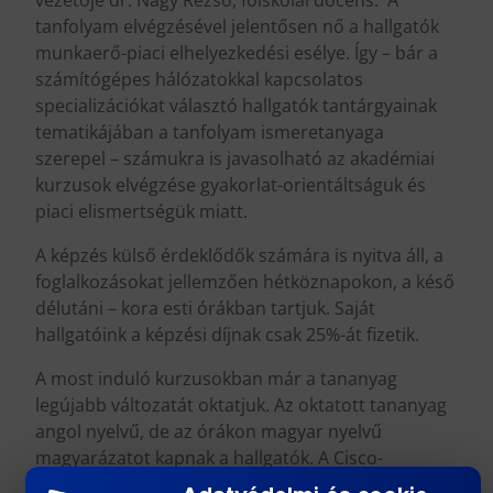
tanfolyam elvégzésével jelentősen nő a hallgatók
munkaerő-piaci elhelyezkedési esélye. Így – bár a
számítógépes hálózatokkal kapcsolatos
specializációkat választó hallgatók tantárgyainak
tematikájában a tanfolyam ismeretanyaga
szerepel – számukra is javasolható az akadémiai
kurzusok elvégzése gyakorlat-orientáltságuk és
piaci elismertségük miatt.
A képzés külső érdeklődők számára is nyitva áll, a
foglalkozásokat jellemzően hétköznapokon, a késő
délutáni – kora esti órákban tartjuk. Saját
hallgatóink a képzési díjnak csak 25%-át fizetik.
A most induló kurzusokban már a tananyag
legújabb változatát oktatjuk. Az oktatott tananyag
angol nyelvű, de az órákon magyar nyelvű
magyarázatot kapnak a hallgatók. A Cisco-
tanfolyam tehát a szakmai angol nyelv