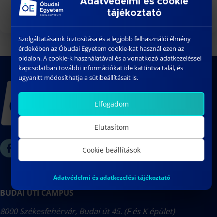
Adatvédelmi és cookie
megismerését is segíti.
tájékoztató
Szolgáltatásaink biztosítása és a legjobb felhasználói élmény
érdekében az Óbudai Egyetem cookie-kat használ ezen az
oldalon. A cookie-k használatával és a vonatkozó adatkezeléssel
kapcsolatban további információkat ide kattintva talál, és
ugyanitt módosíthatja a sütibeállításait is.
Elfogadom
Elutasítom
Cookie beállítások
Adatvédelmi és adatkezelési tájékoztató
BUDAI ÚTI CAMPUS
8000 Székesfehérvár, Budai út 45. (F és K épület)