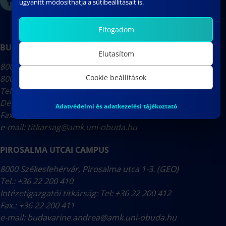
ugyanitt módosíthatja a sütibeállításait is.
Elfogadom
BUDAI ÚTI CAMPUS
Elutasítom
8000 Székesfehérvár, Budai út 45. (F és K épület)
Cookie beállítások
8000 Székesfehérvár, Budai út 43. (S és C1 épület)
Tel.: (22) 200-400
Dékáni Titkárság: (22) 200-402
Adatvédelmi és adatkezelési tájékoztató
Fax: (22) 200-401
e-mail:
titkarsag@amk.uni-obuda.hu
PIROSALMA UTCAI CAMPUS
8000 Székesfehérvár, Pirosalma utca 1-3. (GEO)
Tel.: +36 22 200 410
Intézetigazgatói titkárság: Tel: +36 22 200 412
Fax.: +36 22 200 411
e-mail:
budavarine.andrea@amk.uni-obuda.hu