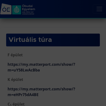
Virtuális túra
F épület
https://my.matterport.com/show/?
m=uY58LwAcBba
K épület
https://my.matterport.com/show/?
m=eHPr75dA4BE
C
épület
1