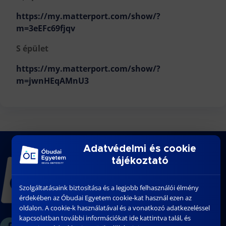
https://my.matterport.com/show/?
m=3eEFc69fjqv
S épület
https://my.matterport.com/show/?
m=jwnHEqAMnU3
Adatvédelmi és cookie
tájékoztató
Szolgáltatásaink biztosítása és a legjobb felhasználói élmény
érdekében az Óbudai Egyetem cookie-kat használ ezen az
oldalon. A cookie-k használatával és a vonatkozó adatkezeléssel
kapcsolatban további információkat ide kattintva talál, és