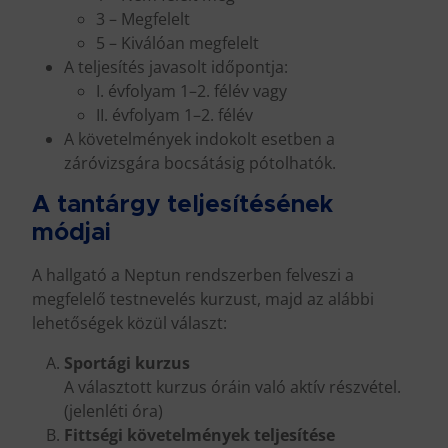
3 – Megfelelt
5 – Kiválóan megfelelt
A teljesítés javasolt időpontja:
I. évfolyam 1–2. félév vagy
II. évfolyam 1–2. félév
A követelmények indokolt esetben a
záróvizsgára bocsátásig pótolhatók.
A tantárgy teljesítésének
módjai
A hallgató a Neptun rendszerben felveszi a
megfelelő testnevelés kurzust, majd az alábbi
lehetőségek közül választ:
Sportági kurzus
A választott kurzus óráin való aktív részvétel.
(jelenléti óra)
Fittségi követelmények teljesítése