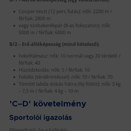
Cooper-teszt (12 perc futás): nők: 2200 m /
férfiak: 2800 m
vagy szobakerékpár (8-as fokozaton): nők:
5000 m / férfiak: 6000 m
B/2 – Erő-állóképesség (mind kötelező):
Fekvőtámasz: nők: 10 normál vagy 20 térdelő /
férfiak: 40
Húzódzkodás: nők: 5 / férfiak: 10
Felülés (térdérintéssel): nők: 70 / férfiak: 70
Tömött labda dobás hátra (fej fölött): nők: 3 kg
– 7,5 m / férfiak: 4 kg – 10 m
’C–D’ követelmény
Sportolói igazolás
Elfogadható, ha a hallgató: