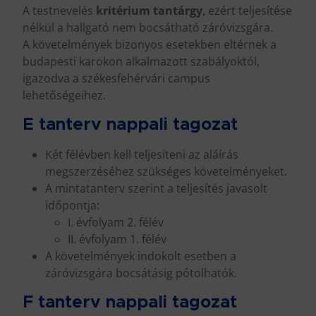
A testnevelés
kritérium tantárgy
, ezért teljesítése
nélkül a hallgató nem bocsátható záróvizsgára.
A követelmények bizonyos esetekben eltérnek a
budapesti karokon alkalmazott szabályoktól,
igazodva a székesfehérvári campus
lehetőségeihez.
E tanterv nappali tagozat
Két félévben kell teljesíteni az aláírás
megszerzéséhez szükséges követelményeket.
A mintatanterv szerint a teljesítés javasolt
időpontja:
I. évfolyam 2. félév
II. évfolyam 1. félév
A követelmények indokolt esetben a
záróvizsgára bocsátásig pótolhatók.
F tanterv nappali tagozat