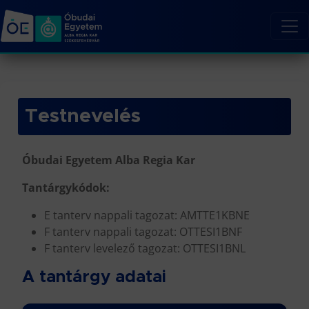
Testnevelés
Óbudai Egyetem Alba Regia Kar
Tantárgykódok:
E tanterv nappali tagozat: AMTTE1KBNE
F tanterv nappali tagozat: OTTESI1BNF
F tanterv levelező tagozat: OTTESI1BNL
A tantárgy adatai