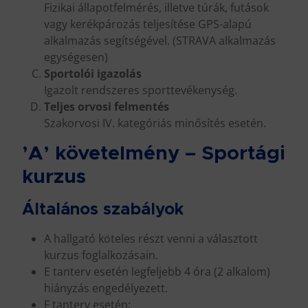
Fizikai állapotfelmérés, illetve túrák, futások
vagy kerékpározás teljesítése GPS-alapú
alkalmazás segítségével. (STRAVA alkalmazás
egységesen)
Sportolói igazolás
Igazolt rendszeres sporttevékenység.
Teljes orvosi felmentés
Szakorvosi IV. kategóriás minősítés esetén.
’A’ követelmény – Sportági
kurzus
Általános szabályok
A hallgató köteles részt venni a választott
kurzus foglalkozásain.
E tanterv esetén legfeljebb 4 óra (2 alkalom)
hiányzás engedélyezett.
F tanterv esetén: