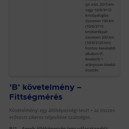
(pl. min. 20×5 km
vagy 10/6/3×10
km)Gyaloglás:
összesen 100 km
(10/6/3×10
km)Kerékpár:
összesen 200 km
(10/6/3×20 km)
Fontos: kevesebb
alkalom (F,
levelező) =
arányosan kisebb
össztáv.
’B’ követelmény –
Fittségmérés
Követelmény: egy állóképességi teszt + az összes
erőteszt sikeres teljesítése szükséges.
B/1 – Aerob állóképesség (egy választandó):