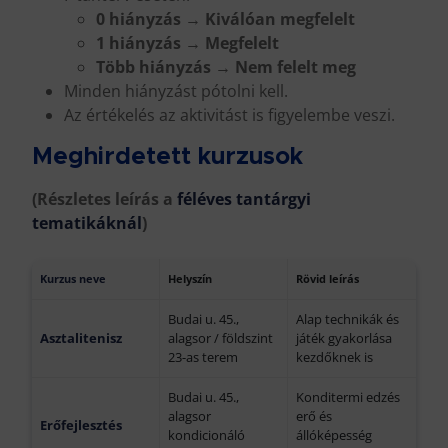
0 hiányzás → Kiválóan megfelelt
1 hiányzás → Megfelelt
Több hiányzás → Nem felelt meg
Minden hiányzást pótolni kell.
Az értékelés az aktivitást is figyelembe veszi.
Meghirdetett kurzusok
(Részletes leírás a
féléves tantárgyi
tematikáknál
)
Kurzus neve
Helyszín
Rövid leírás
Budai u. 45.,
Alap technikák és
Asztalitenisz
alagsor / földszint
játék gyakorlása
23-as terem
kezdőknek is
Budai u. 45.,
Konditermi edzés
alagsor
erő és
Erőfejlesztés
kondicionáló
állóképesség