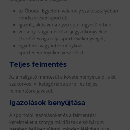
az Óbudai Egyetem valamely szakosztályában
rendszeresen sportol;
igazolt, aktív versenyző sportegyesületben;
verseny- vagy mérkőzésjegyzőkönyvekkel
(3db/félév) igazolja sporttevékenységét;
egyetemi vagy intézményközi
sporteseményeken vesz részt.
Teljes felmentés
Az a hallgató mentesül a követelmények alól, akit
szakorvos IV. kategóriába sorol, és teljes
felmentésre javasol.
Igazolások benyújtása
A sportolói igazolásokat és a felmentési
kérelmeket a szorgalmi időszak első három
hetében kell benyújtani, minden félévben újra.