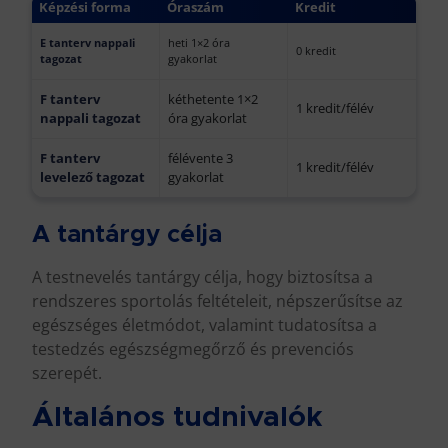
Képzési forma
Óraszám
Kredit
E tanterv nappali
heti 1×2 óra
0 kredit
tagozat
gyakorlat
F tanterv
kéthetente 1×2
1 kredit/félév
nappali tagozat
óra gyakorlat
F tanterv
félévente 3
1 kredit/félév
levelező tagozat
gyakorlat
A tantárgy célja
A testnevelés tantárgy célja, hogy biztosítsa a
rendszeres sportolás feltételeit, népszerűsítse az
egészséges életmódot, valamint tudatosítsa a
testedzés egészségmegőrző és prevenciós
szerepét.
Általános tudnivalók