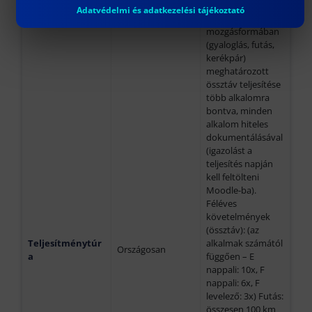
Adatvédelmi és adatkezelési tájékoztató
Választott
mozgásformában
(gyaloglás, futás,
kerékpár)
meghatározott
össztáv teljesítése
több alkalomra
bontva, minden
alkalom hiteles
dokumentálásával
(igazolást a
teljesítés napján
kell feltölteni
Moodle-ba).
Féléves
követelmények
(össztáv): (az
Teljesítménytúr
alkalmak számától
Országosan
a
függően – E
nappali: 10x, F
nappali: 6x, F
levelező: 3x) Futás:
összesen 100 km