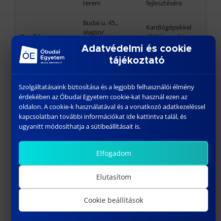
terem
fejlesztésére
Budai u. 45.,
Kardiógépekkel
alagsor
Kardió
állóképesség
kondicionáló
növelése
Adatvédelmi és cookie
terem
tájékoztató
Labdajátékok
Budai u. 45. udvar
Labdás kurzus 1-
alapjainak
/ Budai u. 43. /
Szolgáltatásaink biztosítása és a legjobb felhasználói élmény
2
elsajátítása és
Bugát tornaterem
érdekében az Óbudai Egyetem cookie-kat használ ezen az
játék
oldalon. A cookie-k használatával és a vonatkozó adatkezeléssel
kapcsolatban további információkat ide kattintva talál, és
Budai u. 43.
Kispályás
Foci technikai
ugyanitt módosíthatja a sütibeállításait is.
műanyag
labdarúgás
elemek és játék
focipálya
Elfogadom
Székesfehérvár és
Túrakerékpározás
Kerékpár 1-2
környéke
állóképesség
(Velencei-tó)
fejlesztéssel
Elutasítom
Kondicionáló
Cookie beállítások
Ultron Gym,
Ultron tréning
edzés modern
Hadiárva u. 10.
gépekkel