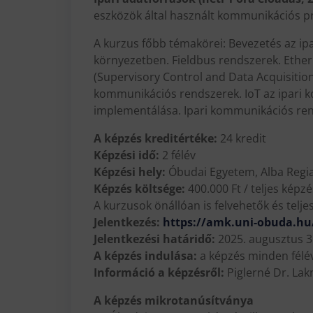
eszközök által használt kommunikációs pro
A kurzus főbb témakörei: Bevezetés az ip
környezetben. Fieldbus rendszerek. Ethe
(Supervisory Control and Data Acquisitio
kommunikációs rendszerek. IoT az ipari 
implementálása. Ipari kommunikációs rend
A képzés kreditértéke:
24 kredit
Képzési idő:
2 félév
Képzési hely:
Óbudai Egyetem, Alba Regia
Képzés költsége:
400.000 Ft / teljes képzé
A kurzusok önállóan is felvehetők és telje
Jelentkezés:
https://amk.uni-obuda.hu/
Jelentkezési határidő:
2025. augusztus 3
A képzés indulása:
a képzés minden félé
Információ a képzésről:
Piglerné Dr. Lak
A képzés mikrotanúsítványa