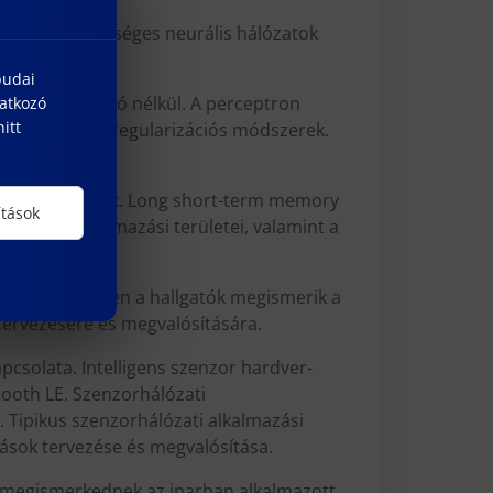
célja a mesterséges neurális hálózatok
k áttekintése.
budai
ítóval és tanító nélkül. A perceptron
natkozó
itt
ás problémája, regularizációs módszerek.
s) neurális hálók. Long short-term memory
ítások
is hálók alkalmazási területei, valamint a
urzus keretében a hallgatók megismerik a
tervezésére és megvalósítására.
pcsolata. Intelligens szenzor hardver-
etooth LE. Szenzorhálózati
 Tipikus szenzorhálózati alkalmazási
tások tervezése és megvalósítása.
k megismerkednek az iparban alkalmazott