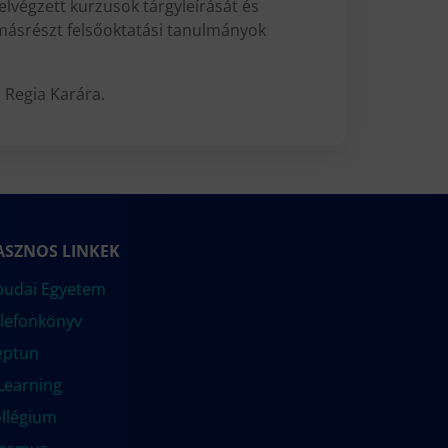
 elvégzett kurzusok tárgyleírását és
, másrészt felsőoktatási tanulmányok
 Regia Karára.
ASZNOS LINKEK
udai Egyetem
lefonkönyv
eptun
Learning
llégium