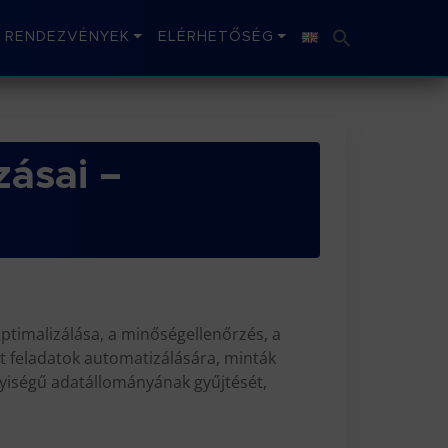
RENDEZVÉNYEK
ELÉRHETŐSÉG
zásai –
optimalizálása, a minőségellenőrzés, a
ett feladatok automatizálására, minták
nyiségű adatállományának gyűjtését,