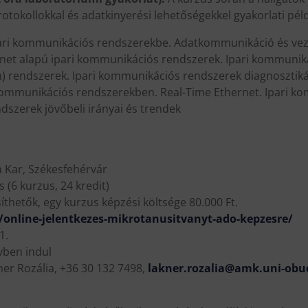
tokollokkal és adatkinyerési lehetőségekkel gyakorlati pél
ari kommunikációs rendszerekbe. Adatkommunikáció és vezet
rnet alapú ipari kommunikációs rendszerek. Ipari kommuni
n) rendszerek. Ipari kommunikációs rendszerek diagnosztiká
kommunikációs rendszerekben. Real-Time Ethernet. Ipari k
szerek jövőbeli irányai és trendek
 Kar, Székesfehérvár
s (6 kurzus, 24 kredit)
síthetők, egy kurzus képzési költsége 80.000 Ft.
online-jelentkezes-mikrotanusitvanyt-ado-kepzesre/
1.
vben indul
ner Rozália, +36 30 132 7498,
lakner.rozalia@amk.uni-obu