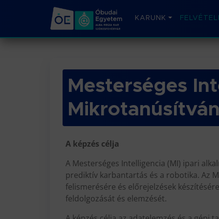
KARUNK
FELVÉTEL
Mesterséges Inte
Mikrotanúsítvá
A képzés célja
A Mesterséges Intelligencia (MI) ipari al
prediktív karbantartás és a robotika. Az M
felismerésére és előrejelzések készítésé
feldolgozását és elemzését.
A képzés célja az adatelemzés és a gépi t