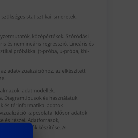
 szükséges statisztikai ismeretek,
elyzetmutatók, középértékek. Szóródási
s és nemlineáris regresszió. Lineáris és
ikai próbákkal (t-próba, u-próba, khi-
 az adatvizualizációhoz, az elkészített
se.
thalmazok, adatmodellek,
ja. Diagramtípusok és használatuk.
k és térinformatikai adatok
 vizualizáció kapcsolata. Idősor adatok
e és részei. Adatforrások,
. Vizualizációk készítése. AI