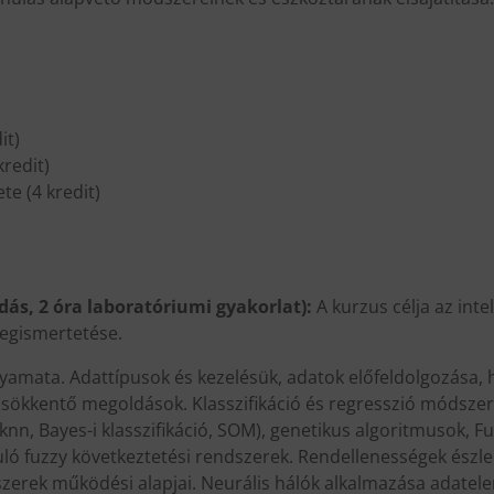
it)
kredit)
te (4 kredit)
adás, 2 óra laboratóriumi gyakorlat):
A kurzus célja az int
egismertetése.
yamata. Adattípusok és kezelésük, adatok előfeldolgozása,
ökkentő megoldások. Klasszifikáció és regresszió módszere
knn, Bayes-i klasszifikáció, SOM), genetikus algoritmusok, 
ló fuzzy következtetési rendszerek. Rendellenességek észle
rek működési alapjai. Neurális hálók alkalmazása adatele