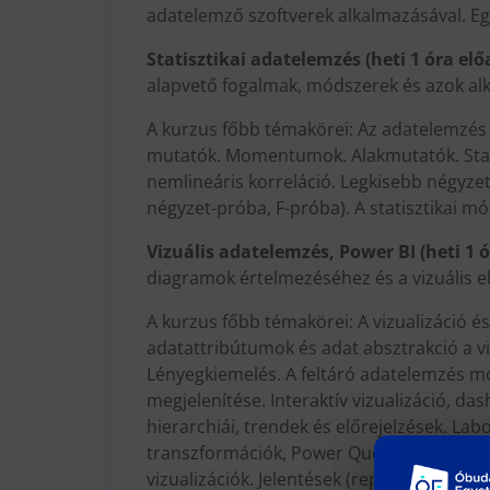
adatelemző szoftverek alkalmazásával. Eg
Statisztikai adatelemzés (heti 1 óra elő
alapvető fogalmak, módszerek és azok alk
A kurzus főbb témakörei: Az adatelemzés 
mutatók. Momentumok. Alakmutatók. Standa
nemlineáris korreláció. Legkisebb négyzet
négyzet-próba, F-próba). A statisztikai m
Vizuális adatelemzés, Power BI (heti 1 
diagramok értelmezéséhez és a vizuális
A kurzus főbb témakörei: A vizualizáció é
adatattribútumok és adat absztrakció a v
Lényegkiemelés. A feltáró adatelemzés mó
megjelenítése. Interaktív vizualizáció, da
hierarchiái, trendek és előrejelzések. Lab
transzformációk, Power Query, adatmodell
vizualizációk. Jelentések (report), irányí