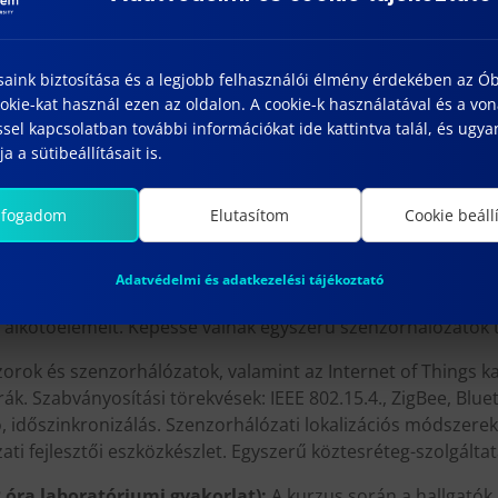
 2 óra előadás, 2 óra laboratóriumi gyakorlat):
A kurzus 
egismertetése, valamint a legfontosabb tanulási algoritmuso
saink biztosítása és a legjobb felhasználói élmény érdekében az Ó
 megoldható feladatok. A neurális hálók típusai. Tanítás tan
kie-kat használ ezen az oldalon. A cookie-k használatával és a vo
sel kapcsolatban további információkat ide kattintva talál, és ugyan
tása. Aktivációs függvények, veszteségfüggvények. A túltanít
a a sütibeállításait is.
opagation algoritmus.
lis hálók felépítése és használata. Visszacsatolt (rekurren
lfogadom
Elutasítom
Cookie beáll
k. Megerősítéses tanulás. Transfer learning. A (mély) neurál
er környezetek.
Adatvédelmi és adatkezelési tájékoztató
 (heti 2 óra előadás, 2 óra laboratóriumi gyakorlat):
A k
 alkotóelemeit. Képessé válnak egyszerű szenzorhálózatok 
zorok és szenzorhálózatok, valamint az Internet of Things ka
ák. Szabványosítási törekvések: IEEE 802.15.4., ZigBee, Blu
 időszinkronizálás. Szenzorhálózati lokalizációs módszerek.
ti fejlesztői eszközkészlet. Egyszerű köztesréteg-szolgálta
 2 óra laboratóriumi gyakorlat):
A kurzus során a hallgató