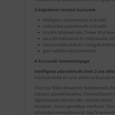
A képzéshez tartozó kurzusok
intelligens adatelemzés (4 kredit)
statisztikai adatelemzés (4 kredit)
vizuális adatelemzés, Power BI (4 kred
neurális hálózatok és mélytanulás (4 
szenzorhálózatok és a tárgyak interne
ipari adatforrások (4 kredit)
A kurzusok ismeretanyaga
Intelligens adatelemzés (heti 2 óra elő
módszereinek és azok alkalmazásainak m
A kurzus főbb témakörei: Adatelemzés fol
hiányzó adatok kezelése. Dimenziószám cs
algoritmusai (döntési fák, random forest, 
rendszer, neuro-genetikus rendszer. Tanu
információ menedzsment. AnyTime rendsze