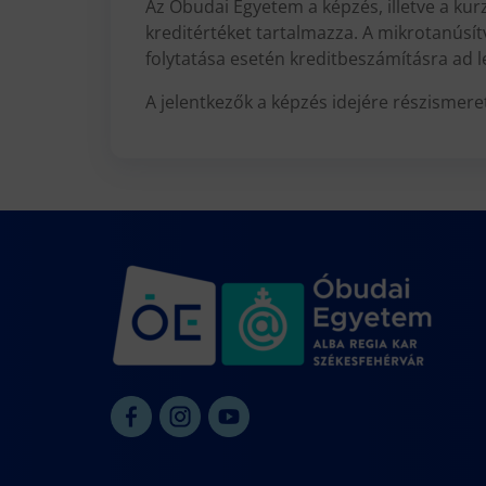
Az Óbudai Egyetem a képzés, illetve a kurzu
kreditértéket tartalmazza. A mikrotanúsít
folytatása esetén kreditbeszámításra ad 
A jelentkezők a képzés idejére részismere