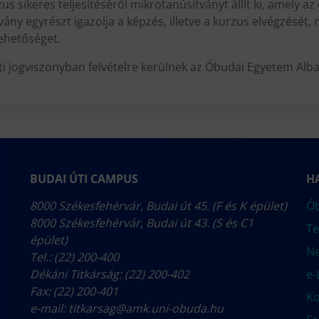
s sikeres teljesítéséről mikrotanúsítványt állít ki, amely az
vány egyrészt igazolja a képzés, illetve a kurzus elvégzését
lehetőséget.
ti jogviszonyban felvételre kerülnek az Óbudai Egyetem Alba
BUDAI ÚTI CAMPUS
H
8000 Székesfehérvár, Budai út 45. (F és K épület)
Ób
8000 Székesfehérvár, Budai út 43. (S és C1
Te
épület)
N
Tel.: (22) 200-400
Dékáni Titkárság: (22) 200-402
e-
Fax: (22) 200-401
Ko
e-mail:
titkarsag@amk.uni-obuda.hu