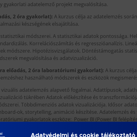
y gyakorlati adatelemző projekt megvalósítása.
adás, 2 óra gyakorlat):
A kurzus célja az adatelemzés során
almazási készségének elsajátítása.
statisztikai módszerei. A statisztikai adatok pontossága. H
rdizálás. Korrelációszámítás és regresszióanalízis. Lineári
ek módszere. Hipotézisvizsgálatok. Döntéstámogatás statiszt
ódszerek megvalósítása és adatvizualizáció.
óra előadás, 2 óra laboratóriumi gyakorlat):
A kurzus célja
 elemzéshez használható módszerek és eszközök megismeré
s vizuális adatelemzés alapvető fogalmai. Adattípusok, ada
izualizáció tükrében Adatok előkészítése és transzformáció
dszerei. Többdimenziós adatok vizualizációja. Idősor adato
shboard-ok, storytelling, animáció készítése. Adatelemzés és
oratóriumi gyakorlatok eszköze: Power BI (Power BI felépítés
. Számított oszlopok és mezők, DAX formulák és használatuk
tópultok (dashboard). Adatelemzési lehetőségek.)
Adatvédelmi és cookie tájékoztató