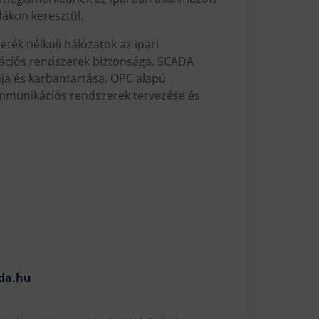
dákon keresztül.
ék nélküli hálózatok az ipari
kációs rendszerek biztonsága. SCADA
ja és karbantartása. OPC alapú
ommunikációs rendszerek tervezése és
da.hu