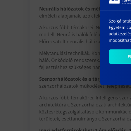
Neurális hálózatok és mélytanulás (heti
elméleti alapjainak, azok felépítésének m
Szolgáltatá
A kurzus főbb témakörei: Neurális hálókkal
Egyetem coo
adatkezelés
modell. Neurális hálók felépítése és taní
módosíthatj
Előrecsatolt neurális hálózatok. A backpr
Mélytanulási technikák. Konvolúciós neurá
E
háló. Önkódoló rendszerek. Generatív háló
fejlesztéshez szükséges hardver és szoftv
Szenzorhálózatok és a tárgyak internete
szenzorhálózatok működését, felépítését,
A kurzus főbb témakörei: Intelligens szen
architektúrák. Szenzorhálózati architektúr
köztesrétegszolgáltatások: kommunikáció,
területek, esettanulmányok. Szenzorhálóza
Ipari adatforrások (heti 1 óra előadás,