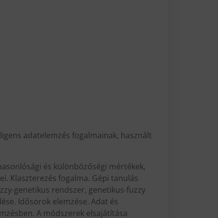
elligens adatelemzés fogalmainak, használt
 hasonlósági és különbözőségi mértékek,
i. Klaszterezés fogalma. Gépi tanulás
Fuzzy-genetikus rendszer, genetikus-fuzzy
lése. Idősorok elemzése. Adat és
mzésben. A módszerek elsajátítása