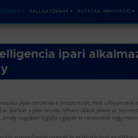
IZŐKNEK
HALLGATÓKNAK
KUTATÁS, INNOVÁCIÓ
lligencia ipari alkalma
ny
kalmazása olyan területekre összpontosít, mint a folyamatok 
I az iparban a gépi tanulás felhasználását jelenti az összet
re, amely magában foglalja a gépek és rendszerek nagy men
anulás alapvető módszereinek és eszköztárának elsajátítása.