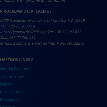
e-mail:
titkarsag@amk.uni-obuda.hu
PIROSALMA UTCAI CAMPUS
8000 Székesfehérvár, Pirosalma utca 1-3. (GEO)
Tel.: +36 22 200 410
Intézetigazgatói titkárság: Tel: +36 22 200 412
Fax.: +36 22 200 411
e-mail:
budavarine.andrea@amk.uni-obuda.hu
HASZNOS LINKEK
Óbudai Egyetem
Telefonkönyv
Neptun
e-Learning
Kollégium