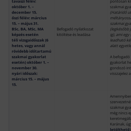
tavaszi félév:
pontosan kitö
október 1. –
szakmai gy
december 15.
(Határidő u
őszi félév: március
méltányossá
15. – május 31.
szakmai gyak
BSc, BA, MSc, MA
Befogadó nyilatkozat
(legkésőbb j
képzés esetén
kitöltése és leadása
ig), ami egy
téli vizsgaidőszak (
6
leadható ké
hetes, vagy annál
alatt egyetl
rövidebb időtartamú
szakmai gyakorlat
A befogadó 
esetén
) október 1. –
gyakorlat he
november 30.
gondozó int
nyári időszak:
visszajelez 
március 15. – május
15.
Amennyiben
szervezetnél
szakmai gyak
még nincs 
keretmegáll
Karának, úg
letölthető