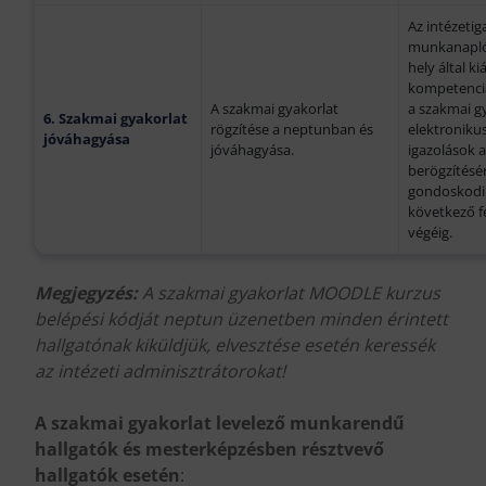
Az intézetig
munkanapló 
hely által ki
kompetencia
A szakmai gyakorlat
a szakmai gy
6. Szakmai gyakorlat
rögzítése a neptunban és
elektronikus
jóváhagyása
jóváhagyása.
igazolások a
berögzítésé
gondoskodik
következő fé
végéig.
Megjegyzés:
A szakmai gyakorlat MOODLE kurzus
belépési kódját neptun üzenetben minden érintett
hallgatónak kiküldjük, elvesztése esetén keressék
az intézeti adminisztrátorokat!
A szakmai gyakorlat levelező munkarendű
hallgatók és mesterképzésben résztvevő
hallgatók
esetén
: