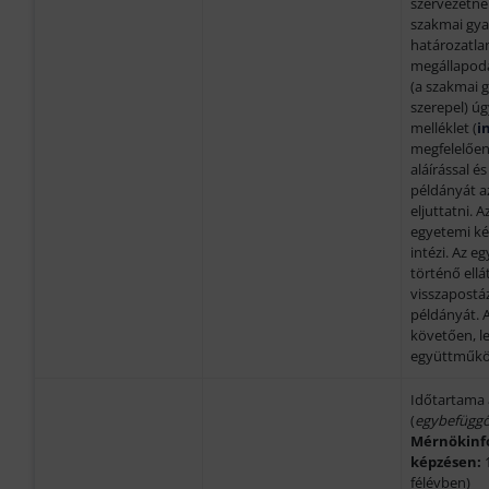
szervezetnél
szakmai gya
határozatla
megállapodá
(a szakmai g
szerepel) ú
melléklet (
i
megfelelően 
aláírással és
példányát a
eljuttatni. 
egyetemi kép
intézi. Az e
történő ell
visszapostá
példányát. 
követően, le
együttműkö
Időtartama 
(
egybefüggő
Mérnökinf
képzésen:
félévben)