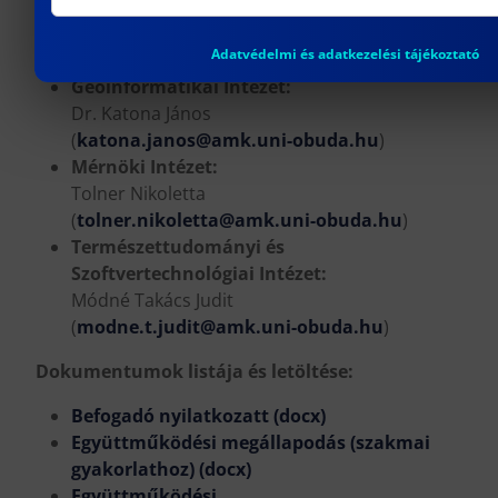
Intézet igazgató-helyettes:
Adatvédelmi és adatkezelési tájékoztató
Geoinformatikai Intézet:
Dr. Katona János
(
katona.janos@amk.uni-obuda.hu
)
Mérnöki Intézet:
Tolner Nikoletta
(
tolner.nikoletta@amk.uni-obuda.hu
)
Természettudományi és
Szoftvertechnológiai Intézet:
Módné Takács Judit
(
modne.t.judit@amk.uni-obuda.hu
)
Dokumentumok listája és letöltése:
Befogadó nyilatkozatt (docx)
Együttműködési megállapodás (szakmai
gyakorlathoz) (docx)
Együttműködési