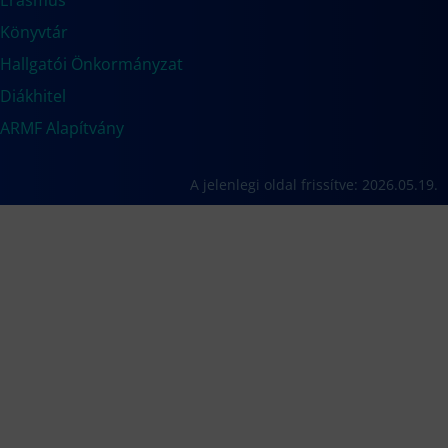
Erasmus
Könyvtár
Hallgatói Önkormányzat
Diákhitel
ARMF Alapítvány
A jelenlegi oldal frissítve: 2026.05.19.