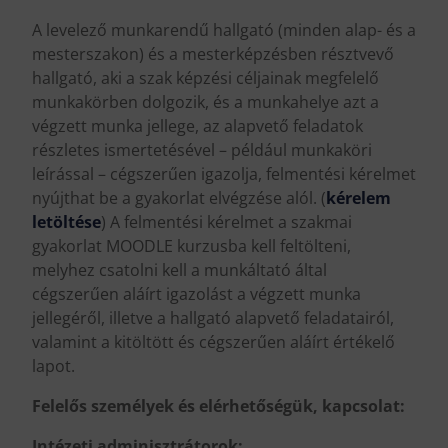
A levelező munkarendű hallgató (minden alap- és a
mesterszakon) és a mesterképzésben résztvevő
hallgató, aki a szak képzési céljainak megfelelő
munkakörben dolgozik, és a munkahelye azt a
végzett munka jellege, az alapvető feladatok
részletes ismertetésével – például munkaköri
leírással – cégszerűen igazolja, felmentési kérelmet
nyújthat be a gyakorlat elvégzése alól. (
kérelem
letöltése
) A felmentési kérelmet a szakmai
gyakorlat MOODLE kurzusba kell feltölteni,
melyhez csatolni kell a munkáltató által
cégszerűen aláírt igazolást a végzett munka
jellegéről, illetve a hallgató alapvető feladatairól,
valamint a kitöltött és cégszerűen aláírt értékelő
lapot.
Felelős személyek és elérhetőségük, kapcsolat:
Intézeti adminisztrátorok: