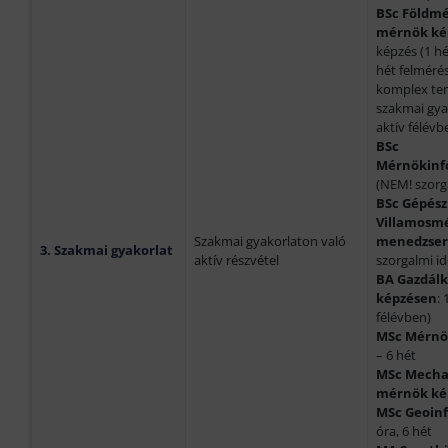
BSc Földmé
mérnök ké
képzés (1 hé
hét felmérés
komplex tere
szakmai gyak
aktív félévb
BSc
Mérnökinf
(NEM! szorg
BSc Gépés
Villamosm
Szakmai gyakorlaton való
menedzser
3. Szakmai gyakorlat
aktív részvétel
szorgalmi i
BA Gazdál
képzésen
: 
félévben)
MSc Mérnö
– 6 hét
MSc Mecha
mérnök ké
MSc Geoin
óra, 6 hét