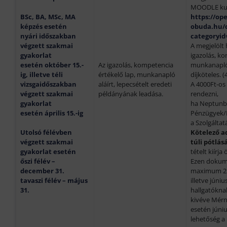
MOODLE ku
BSc, BA, MSc, MA
https://op
képzés esetén
obuda.hu/
nyári időszakban
categoryid
végzett szakmai
A megjelölt 
gyakorlat
igazolás, ko
esetén
október 15
.-
Az igazolás, kompetencia
munkanapló
ig, illetve téli
értékelő lap, munkanapló
díjköteles. (
vizsgaidőszakban
aláírt, lepecsételt eredeti
A 4000Ft-os 
végzett szakmai
példányának leadása.
rendezni,
gyakorlat
ha Neptun
esetén
április 15.-
ig
Pénzügyek/B
a Szolgáltat
Utolsó félévben
Kötelező a
végzett szakmai
túli pótlás
gyakorlat esetén
tételt kiírj
őszi félév –
Ezen dokum
december 31.
maximum 2 
tavaszi félév – május
illetve júniu
31.
hallgatókna
kivéve Mérn
esetén júniu
lehetőség a 