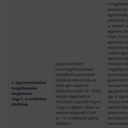
A megfelelőe
aláírással és
együttműkö
példányát a 
az intézeti 
egyetemi kép
intézi. Az i
egyetemi alá
ellátást köv
szakmai gya
egyetemi pé
Együttműködési
lefűzésre k
keretmegállapodással
megállapod
rendelkező szervezetek
Amennyiben 
listájának ellenőrzése az
gyakorlatána
2. Együttműködési
oldal alján található
iskolaszöve
megállapodás
táblázatok (GEO, MI, TESZI)
egy gazdaság
megkötés
e
alapján végezhető el.
úgy az Egy
vagy 1. sz melléklet
HA a listán szereplő helyre
Iskolaszövet
kitöltése
megy a hallgató, ebben az
képzési fela
esetben elegendő CSAK
dokumentu
az 1.sz. mellékletet aláírva
kell aláíratni
feltölteni.
Amennyiben 