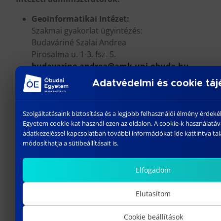
Geoinformatikai Intézet:
Szakmai gyakorlat ügyintézés:
Budaváriné Szalai Andrea
Pirosalma u. 1-3. fsz. 5.
budavarine.andrea@amk.uni-obuda.hu
Szakdolgozat, záróvizsga, egyebek:
Adatvédelmi és cookie táj
Czinkon-Léber Judit
Budai út 43. S/104.
czinkon.leber.judit@uni-obuda.hu
Szolgáltatásaink biztosítása és a legjobb felhasználói élmény érde
Egyetem cookie-kat használ ezen az oldalon. A cookie-k használatáv
Mérnöki Intézet:
adatkezeléssel kapcsolatban további információkat ide kattintva talá
Trenka-Pup Gabriella
módosíthatja a sütibeállításait is.
Budai út 45. F/115.
trenka.pup.gabriella@uni-obuda.hu
Elfogadom
Természettudományi és
Szoftvertechnológiai Intézet
Elutasítom
Nagy-Sasvári Szilvia
Budai út 45. F/115. (robotlaborral szemben)
Cookie beállítások
sasvari.szilvia@amk.uni-obuda.hu