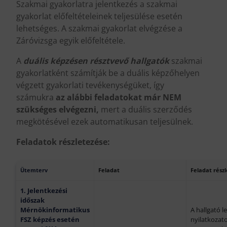
Szakmai gyakorlatra jelentkezés a szakmai
gyakorlat előfeltételeinek teljesülése esetén
lehetséges. A szakmai gyakorlat elvégzése a
Záróvizsga egyik előfeltétele.
A
duális képzésen résztvevő hallgatók
szakmai
gyakorlatként számítják be a duális képzőhelyen
végzett gyakorlati tevékenységüket, így
számukra
az alábbi feladatokat már NEM
szükséges elvégezni,
mert a duális szerződés
megkötésével ezek automatikusan teljesülnek.
Feladatok részletezése:
Ütemterv
Feladat
Feladat rész
1. Jelentkezési
időszak
Mérnökinformatikus
A hallgató l
FSZ
képzés esetén
nyilatkozato