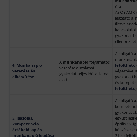
MA Sportkö
óra
Az OE AMK ré
igazgatója, 
illetve az a
kapcsolatot
gyakorlat h
ellenőrizheti
A hallgató a
munkanaplót
A
munkanapló
folyamatos
4. Munkanapló
letölthető
vezetése a szakmai
vezetése és
végeztével 
gyakorlat teljes időtartama
elkészítése
gyakorlati he
alatt.
és kompetenc
letölthető
A hallgató az
kompetencia
gyakorlat a
5. Igazolás,
együtt legké
kompetencia
április 15.-
értékelő lap és
képzés eset
munkanapló leadása
31-ig) feltöl