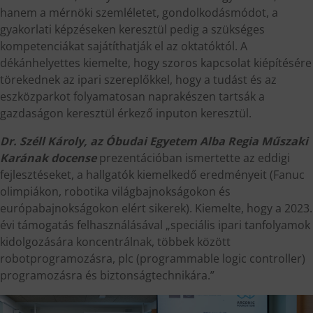
hanem a mérnöki szemléletet, gondolkodásmódot, a
gyakorlati képzéseken keresztül pedig a szükséges
kompetenciákat sajátíthatják el az oktatóktól. A
dékánhelyettes kiemelte, hogy szoros kapcsolat kiépítésére
törekednek az ipari szereplőkkel, hogy a tudást és az
eszközparkot folyamatosan naprakészen tartsák a
gazdaságon keresztül érkező inputon keresztül.
Dr. Széll Károly, az Óbudai Egyetem Alba Regia Műszaki
Karának docense
prezentációban ismertette az eddigi
fejlesztéseket, a hallgatók kiemelkedő eredményeit (Fanuc
olimpiákon, robotika világbajnokságokon és
európabajnokságokon elért sikerek). Kiemelte, hogy a 2023.
évi támogatás felhasználásával „speciális ipari tanfolyamok
kidolgozására koncentrálnak, többek között
robotprogramozásra, plc (programmable logic controller)
programozásra és biztonságtechnikára.”