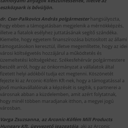
tanfolyami anyagok készülhessenek, illetve az
eszközpark is bővüljön.
dr. Cser-Palkovics András polgármester
hangsúlyozta,
hogy ebben a támogatásban megjelenik a mérnökképzés,
illetve a fiatalok esélyhez juttatásának segítő szándéka.
Kiemelte, hogy egyetem finanszírozása biztosított az állami
támogatásokon keresztül, illetve megemlítette, hogy az idei
városi költségvetés hozzájárul a működtetés és
üzemeltetési költségekhez. Székesfehérvár polgármestere
beszélt arról, hogy az önkormányzat a vállalatok által
fizetett helyi adókból tudja ezt megtenni. Köszönetét
fejezte ki az Arconic-Köfém Kft-nek, hogy a támogatással a
jövő munkavállalóinak a képzését is segítik, s partnerei a
városnak abban a küzdelemben, amit azért folytatnak,
hogy minél többen maradjanak itthon, a megyei jogú
városban.
Varga Zsuzsanna, az Arconic-Köfém Mill Products
Hungary Kft. ügyvezető igazgatója
, aki az Arconic