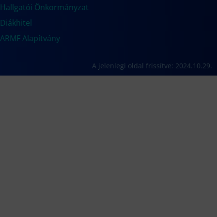
Hallgatói Önkormányzat
Diákhitel
ARMF Alapítvány
A jelenlegi oldal frissítve: 2024.10.29.