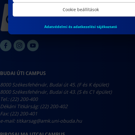
Cookie beállítások
Adatvédelmi és adatkezelési tájékoztató
BUDAI ÚTI CAMPUS
8000 Székesfehérvár, Budai út 45. (F és K épület)
8000 Székesfehérvár, Budai út 43. (S és C1 épület)
Tel.: (22) 200-400
Dékáni Titkárság: (22) 200-402
Fax: (22) 200-401
e-mail:
titkarsag@amk.uni-obuda.hu
PIROSALMA UTCAI CAMPUS