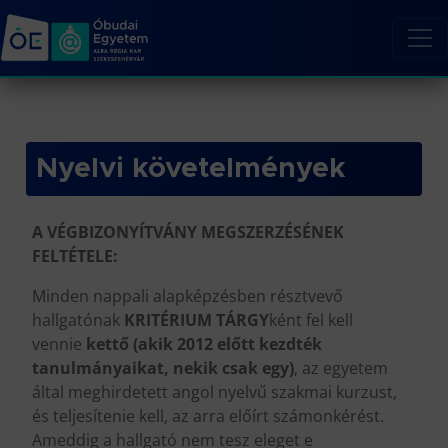
Nyelvi követelmények
A VÉGBIZONYÍTVÁNY MEGSZERZÉSÉNEK
FELTÉTELE:
Minden nappali alapképzésben résztvevő
hallgatónak
KRITÉRIUM TÁRGY
ként fel kell
vennie
kettő (akik 2012 előtt kezdték
tanulmányaikat, nekik csak egy)
, az egyetem
által meghirdetett angol nyelvű szakmai kurzust,
és teljesítenie kell, az arra előírt számonkérést.
Ameddig a hallgató nem tesz eleget e