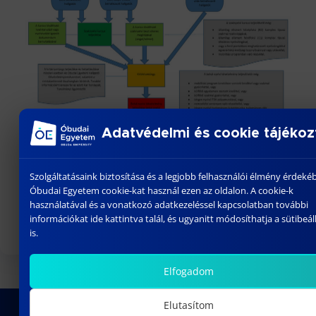
Adatvédelmi és cookie tájékoz
Szolgáltatásaink biztosítása és a legjobb felhasználói élmény érdeké
Rektori utasítás a nyelvi követelményekről:
Óbudai Egyetem cookie-kat használ ezen az oldalon. A cookie-k
https://uni-obuda.hu/wp-
használatával és a vonatkozó adatkezeléssel kapcsolatban további
content/uploads/2024/09/13_2024_rektori_utasitas_
információkat ide kattintva talál, és ugyanitt módosíthatja a sütibeáll
is.
Elfogadom
Elutasítom