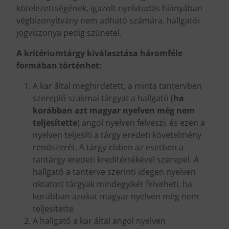
kötelezettségének, igazolt nyelvtudás hiányában
végbizonyítvány nem adható számára, hallgatói
jogviszonya pedig szünetel.
A kritériumtárgy kiválasztása háromféle
formában történhet:
A kar által meghirdetett, a minta tantervben
szereplő szakmai tárgyat a hallgató (
ha
korábban azt magyar nyelven még nem
teljesítette
) angol nyelven felveszi, és ezen a
nyelven teljesíti a tárgy eredeti követelmény
rendszerét. A tárgy ebben az esetben a
tantárgy eredeti kreditértékével szerepel. A
hallgató a tanterve szerinti idegen nyelven
oktatott tárgyak mindegyikét felveheti, ha
korábban azokat magyar nyelven még nem
teljesítette.
A hallgató a kar által angol nyelven