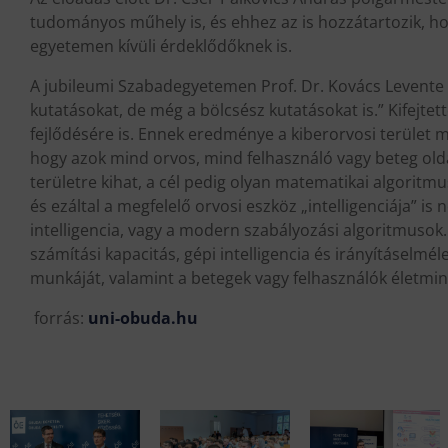
tudományos műhely is, és ehhez az is hozzátartozik, 
egyetemen kívüli érdeklődőknek is.
A jubileumi Szabadegyetemen Prof. Dr. Kovács Levente ta
kutatásokat, de még a bölcsész kutatásokat is.” Kifejtett
fejlődésére is. Ennek eredménye a kiberorvosi terület 
hogy azok mind orvos, mind felhasználó vagy beteg olda
területre kihat, a cél pedig olyan matematikai algoritmu
és ezáltal a megfelelő orvosi eszköz „intelligenciája” 
intelligencia, vagy a modern szabályozási algoritmusok
számítási kapacitás, gépi intelligencia és irányításelm
munkáját, valamint a betegek vagy felhasználók életmi
forrás:
uni-obuda.hu