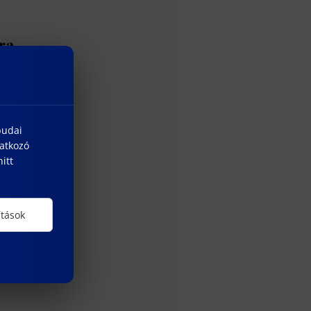
budai
natkozó
itt
ítások