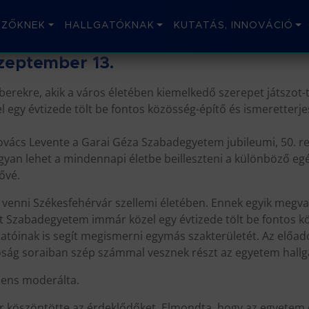
IZŐKNEK
HALLGATÓKNAK
KUTATÁS, INNOVÁCIÓ
zeptember 13.
rekre, akik a város életében kiemelkedő szerepet játszot-t
egy évtizede tölt be fontos közösség-építő és ismeretterje
. Kovács Levente a Garai Géza Szabadegyetem jubileumi, 50.
hogyan lehet a mindennapi életbe beilleszteni a különböző 
ővé.
venni Székesfehérvár szellemi életében. Ennek egyik megva
t Szabadegyetem immár közel egy évtizede tölt be fontos kö
tatóinak is segít megismerni egymás szakterületét. Az előa
óság soraiban szép számmal vesznek részt az egyetem hallg
ocens moderálta.
er köszöntötte az érdeklődőket. Elmondta, hogy az egyetem