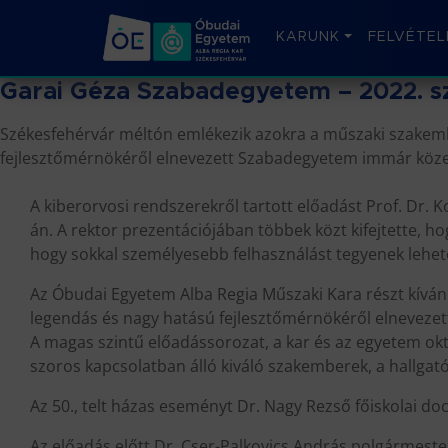
KARUNK
FELVÉTEL
Garai Géza Szabadegyetem – 2022. s
Székesfehérvár méltón emlékezik azokra a műszaki szakembe
fejlesztőmérnökéről elnevezett Szabadegyetem immár közel 
A kiberorvosi rendszerekről tartott előadást Prof. Dr
án. A rektor prezentációjában többek közt kifejtette, 
hogy sokkal személyesebb felhasználást tegyenek lehet
Az Óbudai Egyetem Alba Regia Műszaki Kara részt kíván 
legendás és nagy hatású fejlesztőmérnökéről elnevezet
A magas szintű előadássorozat, a kar és az egyetem ok
szoros kapcsolatban álló kiváló szakemberek, a hallgat
Az 50., telt házas eseményt Dr. Nagy Rezső főiskolai d
Az előadás előtt Dr. Cser-Palkovics András polgármest