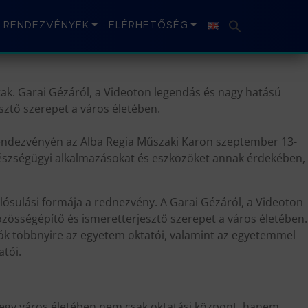
RENDEZVÉNYEK
ELÉRHETŐSÉG
ak. Garai Gézáról, a Videoton legendás és nagy hatású
sztő szerepet a város életében.
 rendezvényén az Alba Regia Műszaki Karon szeptember 13-
egészségügyi alkalmazásokat és eszközöket annak érdekében,
lósulási formája a rednezvény. A Garai Gézáról, a Videoton
zösségépítő és ismeretterjesztő szerepet a város életében.
dók többnyire az egyetem oktatói, valamint az egyetemmel
atói.
 egy város életében nem csak oktatási központ, hanem