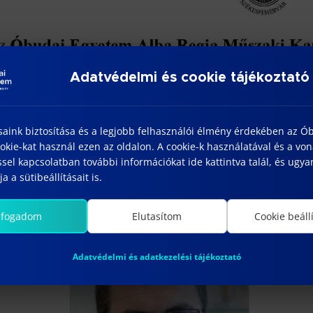
Adatvédelmi és cookie tájékoztató
saink biztosítása és a legjobb felhasználói élmény érdekében az Ó
kie-kat használ ezen az oldalon. A cookie-k használatával és a vo
sel kapcsolatban további információkat ide kattintva talál, és ugyan
a a sütibeállításait is.
lfogadom
Elutasítom
Cookie beáll
Adatvédelmi és adatkezelési tájékoztató