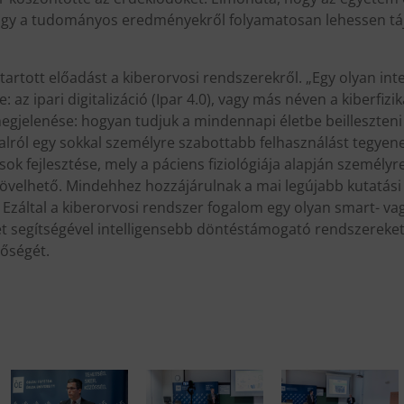
hogy a tudományos eredményekről folyamatosan lehessen tá
rtott előadást a kiberorvosi rendszerekről. „Egy olyan inte
e: az ipari digitalizáció (Ipar 4.0), vagy más néven a kiberf
megjelenése: hogyan tudjuk a mindennapi életbe beilleszten
lról egy sokkal személyre szabottabb felhasználást tegyenek
sok fejlesztése, mely a páciens fiziológiája alapján személyr
is növelhető. Mindehhez hozzájárulnak a mai legújabb kutatás
. Ezáltal a kiberorvosi rendszer fogalom egy olyan smart- 
élet segítségével intelligensebb döntéstámogató rendszereket 
nőségét.