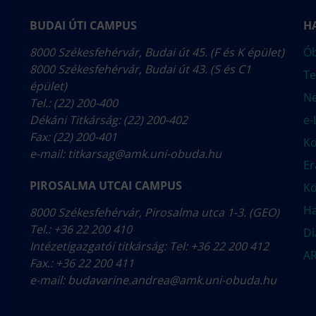
BUDAI ÚTI CAMPUS
H
8000 Székesfehérvár, Budai út 45. (F és K épület)
Ób
8000 Székesfehérvár, Budai út 43. (S és C1
Te
épület)
N
Tel.: (22) 200-400
Dékáni Titkárság: (22) 200-402
e-
Fax: (22) 200-401
Ko
e-mail:
titkarsag@amk.uni-obuda.hu
E
PIROSALMA UTCAI CAMPUS
Kö
Ha
8000 Székesfehérvár, Pirosalma utca 1-3. (GEO)
Tel.: +36 22 200 410
Di
Intézetigazgatói titkárság: Tel: +36 22 200 412
AR
Fax.: +36 22 200 411
e-mail:
budavarine.andrea@amk.uni-obuda.hu