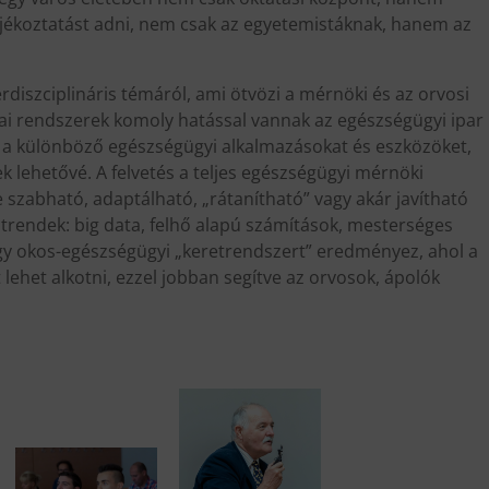
jékoztatást adni, nem csak az egyetemistáknak, hanem az
rdiszciplináris témáról, ami ötvözi a mérnöki és az orvosi
izikai rendszerek komoly hatással vannak az egészségügyi ipar
i a különböző egészségügyi alkalmazásokat és eszközöket,
 lehetővé. A felvetés a teljes egészségügyi mérnöki
e szabható, adaptálható, „rátanítható” vagy akár javítható
i trendek: big data, felhő alapú számítások, mesterséges
vagy okos-egészségügyi „keretrendszert” eredményez, ahol a
lehet alkotni, ezzel jobban segítve az orvosok, ápolók