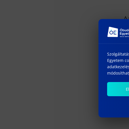
Szolgáltatá
Egyetem coo
adatkezelés
módosíthatj
E