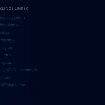
ASZNOS LINKEK
udai Egyetem
lefonkönyv
eptun
Learning
llégium
rasmus
nyvtár
llgatói Önkormányzat
ákhitel
MF Alapítvány