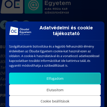
Adatvédelmi és cookie
tájékoztató
BUDAI ÚTI CAMPUS
Szolgáltatásaink biztosítása és a legjobb felhasználói élmény
érdekében az Óbudai Egyetem cookie-kat használ ezen az
8000 Székesfehérvár, Budai út 45. (F és K épület)
oldalon. A cookie-k használatával és a vonatkozó adatkezeléssel
kapcsolatban további információkat ide kattintva talál, és
8000 Székesfehérvár, Budai út 43. (S és C1 épület)
ugyanitt módosíthatja a sütibeállításait is.
Tel.: (22) 200-400
Dékáni Titkárság: (22) 200-402
Fax: (22) 200-401
Elfogadom
e-mail:
titkarsag@amk.uni-obuda.hu
Elutasítom
PIROSALMA UTCAI CAMPUS
Cookie beállítások
8000 Székesfehérvár, Pirosalma utca 1-3. (GEO)