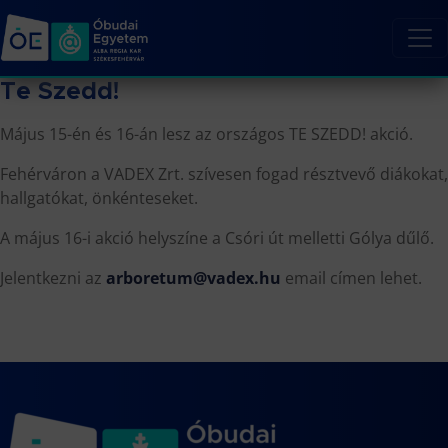
Te Szedd!
Május 15-én és 16-án lesz az országos TE SZEDD! akció.
Fehérváron a VADEX Zrt. szívesen fogad résztvevő diákokat,
hallgatókat, önkénteseket.
A május 16-i akció helyszíne a Csóri út melletti Gólya dűlő.
Jelentkezni az
arboretum@vadex.hu
email címen lehet.