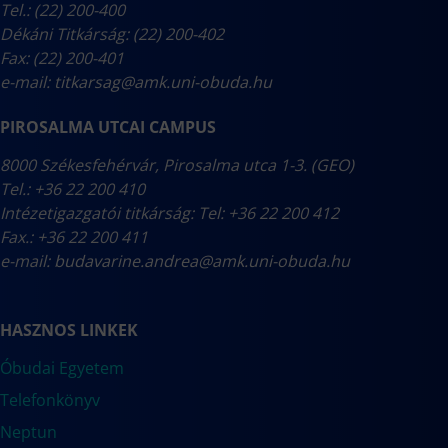
Tel.: (22) 200-400
Dékáni Titkárság: (22) 200-402
Fax: (22) 200-401
e-mail:
titkarsag@amk.uni-obuda.hu
PIROSALMA UTCAI CAMPUS
8000 Székesfehérvár, Pirosalma utca 1-3. (GEO)
Tel.: +36 22 200 410
Intézetigazgatói titkárság: Tel: +36 22 200 412
Fax.: +36 22 200 411
e-mail:
budavarine.andrea@amk.uni-obuda.hu
HASZNOS LINKEK
Óbudai Egyetem
Telefonkönyv
Neptun