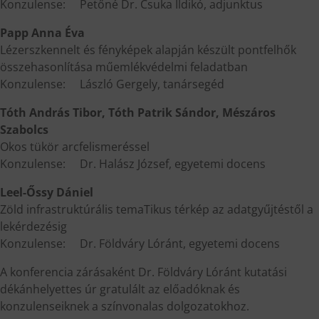
Konzulense: Petőné Dr. Csuka Ildikó, adjunktus
Papp Anna Éva
Lézerszkennelt és fényképek alapján készült pontfelhők
összehasonlítása műemlékvédelmi feladatban
Konzulense: László Gergely, tanársegéd
Tóth András Tibor, Tóth Patrik Sándor, Mészáros
Szabolcs
Okos tükör arcfelismeréssel
Konzulense: Dr. Halász József, egyetemi docens
Leel-Őssy Dániel
Zöld infrastruktúrális temaTikus térkép az adatgyűjtéstől a
lekérdezésig
Konzulense: Dr. Földváry Lóránt, egyetemi docens
A konferencia zárásaként Dr. Földváry Lóránt kutatási
dékánhelyettes úr gratulált az előadóknak és
konzulenseiknek a színvonalas dolgozatokhoz.