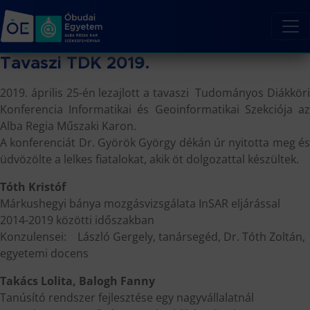
Tavaszi TDK 2019.
2019. április 25-én lezajlott a tavaszi Tudományos Diákköri
Konferencia Informatikai és Geoinformatikai Szekciója az
Alba Regia Műszaki Karon.
A konferenciát Dr. Györök György dékán úr nyitotta meg és
üdvözölte a lelkes fiatalokat, akik öt dolgozattal készültek.
Tóth Kristóf
Márkushegyi bánya mozgásvizsgálata InSAR eljárással
2014-2019 közötti időszakban
Konzulensei: László Gergely, tanársegéd, Dr. Tóth Zoltán,
egyetemi docens
Takács Lolita, Balogh Fanny
Tanúsító rendszer fejlesztése egy nagyvállalatnál