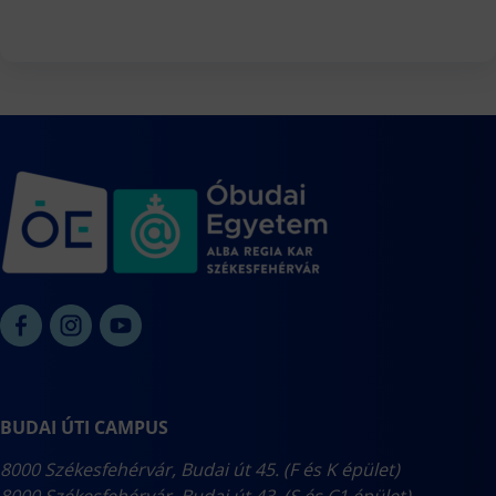
Projektek
GISopen konferencia
Garai Géza szabadegyetem
GIS Day
TDK események, eredmények
Szakkollégium
BUDAI ÚTI CAMPUS
8000 Székesfehérvár, Budai út 45. (F és K épület)