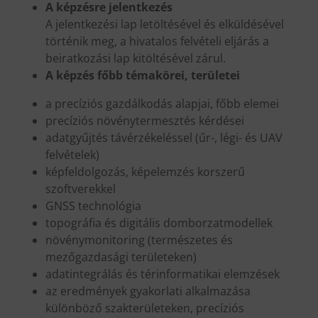
A képzésre jelentkezés
A jelentkezési lap letöltésével és elküldésével
történik meg, a hivatalos felvételi eljárás a
beiratkozási lap kitöltésével zárul.
A képzés főbb témakörei, területei
a precíziós gazdálkodás alapjai, főbb elemei
precíziós növénytermesztés kérdései
adatgyűjtés távérzékeléssel (űr-, légi- és UAV
felvételek)
képfeldolgozás, képelemzés korszerű
szoftverekkel
GNSS technológia
topográfia és digitális domborzatmodellek
növénymonitoring (természetes és
mezőgazdasági területeken)
adatintegrálás és térinformatikai elemzések
az eredmények gyakorlati alkalmazása
különböző szakterületeken, precíziós