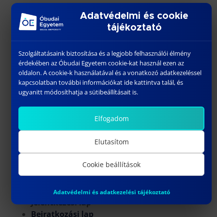
A képzés távoktatásos formában történik, de
Adatvédelmi és cookie
minden egyes modul esetén 2 vagy 3 napos
tájékoztató
konzultációt biztosítunk, amelyek csütörtöki (csak
esetenként), pénteki és szombati elfoglaltságot
Szolgáltatásaink biztosítása és a legjobb felhasználói élmény
jelentenek. A modulokról a mellékelt tájékoztatók
érdekében az Óbudai Egyetem cookie-kat használ ezen az
adnak bővebb információt.
oldalon. A cookie-k használatával és a vonatkozó adatkezeléssel
kapcsolatban további információkat ide kattintva talál, és
Tanterv
ugyanitt módosíthatja a sütibeállításait is.
Precíziós gazdálkodási szakmérnök
(docx)
Elfogadom
Precíziós gazdálkodási szakember
(docx)
Elutasítom
Mintatanterv:
Precíziós gazdálkodási szakmérnök (xls)
Cookie beállítások
Precíziós gazdálkodási szakember (xls)
Tantárgyi leírások
Tantárgyi tematikák
Adatvédelmi és adatkezelési tájékoztató
Jelentkezési lap
Beiratkozási lap