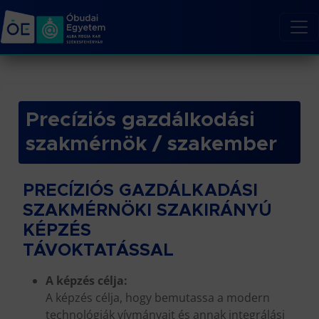
Precíziós gazdálkodási
szakmérnök / szakember
PRECÍZIÓS GAZDÁLKADÁSI
SZAKMÉRNÖKI SZAKIRÁNYÚ
KÉPZÉS
TÁVOKTATÁSSAL
A képzés célja:
A képzés célja, hogy bemutassa a modern
technológiák vívmányait és annak integrálási