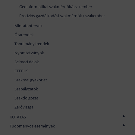
Geoinformatikai szakmérnök/szakember
Precíziós gazdálkodási szakmérnök / szakember
Mintatantervek
Órarendek
Tanulmányi rendek
Nyomtatványok
Selmeci dalok
CEEPUS
Szakmai gyakorlat
Szabályzatok
Szakdolgozat
Záróvizsga
KUTATÁS
Tudományos műhelyek, kutatási területek
Tudományos események
Publikációk
AIS International Symposium