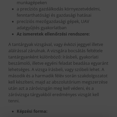
munkagépeken
a precíziós gazdálkodás környezetvédelmi,
fenntarthatósági és gazdasági hatásai
precíziós mezőgazdasági gépek, UAV
adatgyűjtés gyakorlatban
Az ismeretek ellenőrzési rendszere:
A tantárgyak vizsgával, vagy évközi jeggyel illetve
aláírással zárulnak. A vizsgára bocsátás feltétele
tantárgyanként különböző: írásbeli, gyakorlati
beszámoló, illetve egyéni feladat beadása egyaránt
lehetséges. A vizsga írásbeli, vagy szóbeli lehet. A
második és a harmadik félév során szakdolgozatot
kell készíteni, majd az abszolutórium megszerzése
után azt a záróvizsgán meg kell védeni, és a
záróvizsga tárgyakból eredményes vizsgát kell
tenni.
Képzési forma: