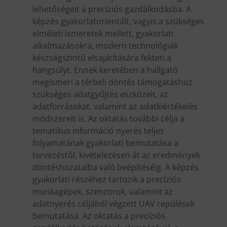
lehetőségeit a precíziós gazdálkodásba. A
képzés gyakorlatorientált, vagyis a szükséges
elméleti ismeretek mellett, gyakorlati
alkalmazásokra, modern technológiák
készségszintű elsajátítására fekteti a
hangsúlyt. Ennek keretében a hallgató
megismeri a térbeli döntés támogatáshoz
szükséges adatgyűjtés eszközeit, az
adatforrásokat, valamint az adatkiértékelés
módszereit is. Az oktatás további célja a
tematikus információ nyerés teljes
folyamatának gyakorlati bemutatása a
tervezéstől, kivételezésen át az eredmények
döntéshozatalba való beépítéséig. A képzés
gyakorlati részéhez tartozik a precíziós
munkagépek, szenzorok, valamint az
adatnyerés céljából végzett UAV repülések
bemutatása. Az oktatás a precíziós