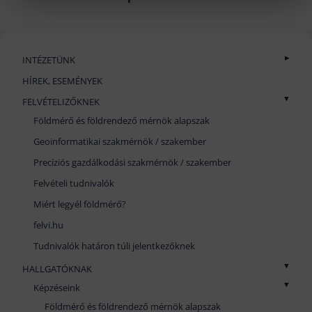
INTÉZETÜNK
Történet
HÍREK, ESEMÉNYEK
GEO Aranykönyv
FELVÉTELIZŐKNEK
Mennybéli katedra
Földmérő és földrendező mérnök alapszak
Munkatársak
Geoinformatikai szakmérnök / szakember
Nyugdíjasaink
Precíziós gazdálkodási szakmérnök / szakember
TELEFONKÖNYV
Felvételi tudnivalók
Miért legyél földmérő?
felvi.hu
Tudnivalók határon túli jelentkezőknek
HALLGATÓKNAK
Képzéseink
Földmérő és földrendező mérnök alapszak