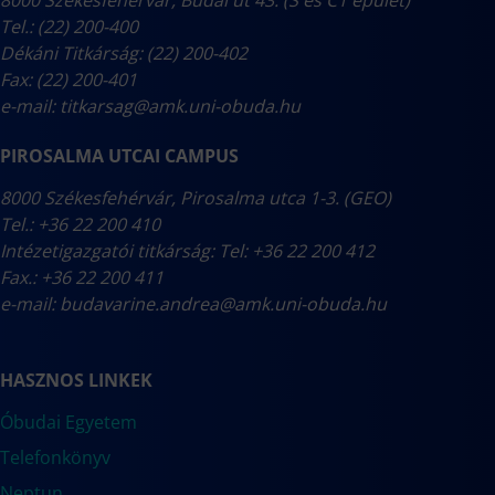
8000 Székesfehérvár, Budai út 43. (S és C1 épület)
Tel.: (22) 200-400
Dékáni Titkárság: (22) 200-402
Fax: (22) 200-401
e-mail:
titkarsag@amk.uni-obuda.hu
PIROSALMA UTCAI CAMPUS
8000 Székesfehérvár, Pirosalma utca 1-3. (GEO)
Tel.: +36 22 200 410
Intézetigazgatói titkárság: Tel: +36 22 200 412
Fax.: +36 22 200 411
e-mail:
budavarine.andrea@amk.uni-obuda.hu
HASZNOS LINKEK
Óbudai Egyetem
Telefonkönyv
Neptun