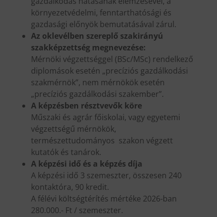
gazdálkodás hatásának elemzésével, a
környezetvédelmi, fenntarthatósági és
gazdasági előnyök bemutatásával zárul.
Az oklevélben szereplő szakirányú
szakképzettség megnevezése:
Mérnöki végzettséggel (BSc/MSc) rendelkező
diplomások esetén „precíziós gazdálkodási
szakmérnök”, nem mérnökök esetén
„precíziós gazdálkodási szakember”.
A képzésben résztvevők köre
Műszaki és agrár főiskolai, vagy egyetemi
végzettségű mérnökök,
természettudományos szakon végzett
kutatók és tanárok.
A képzési idő és a képzés díja
A képzési idő 3 szemeszter, összesen 240
kontaktóra, 90 kredit.
A félévi költségtérítés mértéke 2026-ban
280.000.- Ft / szemeszter.