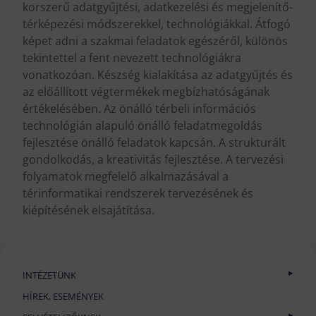
korszerű adatgyűjtési, adatkezelési és megjelenítő-
térképezési módszerekkel, technológiákkal. Átfogó
képet adni a szakmai feladatok egészéről, különös
tekintettel a fent nevezett technológiákra
vonatkozóan. Készség kialakítása az adatgyűjtés és
az előállított végtermékek megbízhatóságának
értékelésében. Az önálló térbeli információs
technológián alapuló önálló feladatmegoldás
fejlesztése önálló feladatok kapcsán. A strukturált
gondolkodás, a kreativitás fejlesztése. A tervezési
folyamatok megfelelő alkalmazásával a
térinformatikai rendszerek tervezésének és
kiépítésének elsajátítása.
INTÉZETÜNK
Történet
HÍREK, ESEMÉNYEK
GEO Aranykönyv