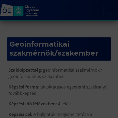
Geoinformatikai
szakmérnök/szakember
Szakképzettség
: geoinformatikai szakmérnök /
geoinformatikus szakember
Képzési forma
: távoktatásos egyetemi szakirányú
továbbképzés
Képzési idő félévekben
: 4 félév
Képzési cél:
A hallgatók megismertetése a