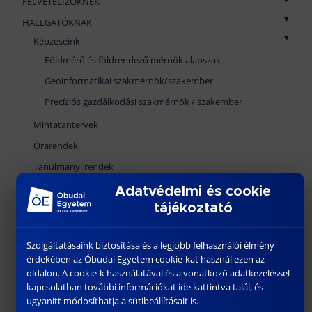
FELVÉTELIZŐKNEK
Mennybéli katedra
Földmérő és földrendező mérnök alapszak
HALLGATÓKNAK
Munkatársak
Geoinformatikai szakmérnök / szakember
Képzéseink
Földmérő és földrendező mérnök alapszak
Nyugdíjasaink
Precíziós gazdálkodási szakmérnök / szakember
Geoinformatikai szakmérnök/szakember
TELEFONKÖNYV
Felvételi tudnivalók
Precíziós gazdálkodási szakmérnök / szakember
Miért legyél földmérő?
felvi.hu
Mintatantervek
Tudnivalók határon túli jelentkezőknek
Órarendek
Tanulmányi rendek
Nyomtatványok
Adatvédelmi és cookie
tájékoztató
Selmeci dalok
CEEPUS
Szolgáltatásaink biztosítása és a legjobb felhasználói élmény
Szakmai gyakorlat
érdekében az Óbudai Egyetem cookie-kat használ ezen az
Szabályzatok
oldalon. A cookie-k használatával és a vonatkozó adatkezeléssel
kapcsolatban további információkat ide kattintva talál, és
Szakdolgozat
ugyanitt módosíthatja a sütibeállításait is.