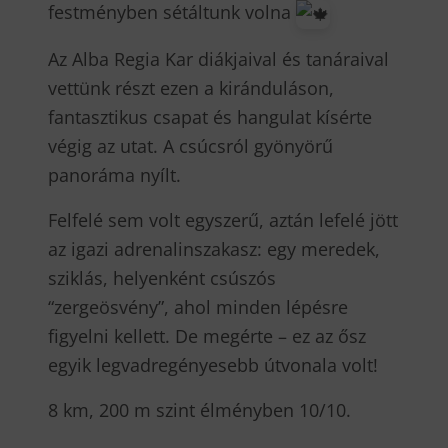
festményben sétáltunk volna
Az Alba Regia Kar diákjaival és tanáraival
vettünk részt ezen a kiránduláson,
fantasztikus csapat és hangulat kísérte
végig az utat. A csúcsról gyönyörű
panoráma nyílt.
Felfelé sem volt egyszerű, aztán lefelé jött
az igazi adrenalinszakasz: egy meredek,
sziklás, helyenként csúszós
“zergeösvény”, ahol minden lépésre
figyelni kellett. De megérte – ez az ősz
egyik legvadregényesebb útvonala volt!
8 km, 200 m szint élményben 10/10.