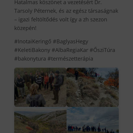
Hatalmas köszönet a vezetésért Dr.
Tarsoly Péternek, és az egész társaságnak
– igazi feltöltődés volt így a zh szezon
közepén!
#InotaiKeringő #BaglyasHegy
#KeletiBakony #AlbaRegiaKar #ŐsziTúra
#bakonytura #természetterápia