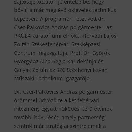
sajtótájékoztatón jelentette be, hogy
bővíti a már meglévő okleveles technikus
képzéseit. A programon részt vett dr.
Cser-Palkovics András polgármester, az
RKÓEA kuratóriumi elnöke, Horváth Lajos
Zoltán Székesfehérvári Szakképzési
Centrum főigazgatója, Prof. Dr. Györök
György az Alba Regia Kar dékánja és
Gulyás Zoltán az SZC Széchenyi István
Műszaki Technikum igazgatója.
Dr. Cser-Palkovics András polgármester
örömmel üdvözölte a két fehérvári
intézmény együttműködési területeinek
további bővülését, amely partnerségi
szintről már stratégiai szintre emeli a