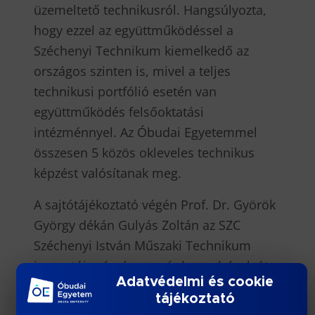
üzemeltető technikusról. Hangsúlyozta,
hogy ezzel az együttműködéssel a
Széchenyi Technikum kiemelkedő az
országos szinten is, mivel a teljes
technikusi portfólió esetén van
együttműködés felsőoktatási
intézménnyel. Az Óbudai Egyetemmel
összesen 5 közös okleveles technikus
képzést valósítanak meg.
A sajtótájékoztató végén Prof. Dr. Györök
György dékán Gulyás Zoltán az SZC
Széchenyi István Műszaki Technikum
igazgatója részére a már hosszú évek óta
Adatvédelmi és cookie
eredményes AMK nagyköveti programban
tájékoztató
való együttműködéséért Óbudai Egyetem