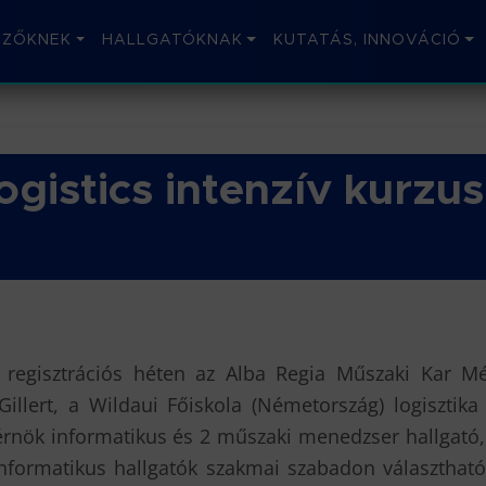
IZŐKNEK
HALLGATÓKNAK
KUTATÁS, INNOVÁCIÓ
ogistics intenzív kurzu
 regisztrációs héten az Alba Regia Műszaki Kar Mé
Gillert, a Wildaui Főiskola (Németország) logisztika
érnök informatikus és 2 műszaki menedzser hallgató, v
informatikus hallgatók szakmai szabadon választhat