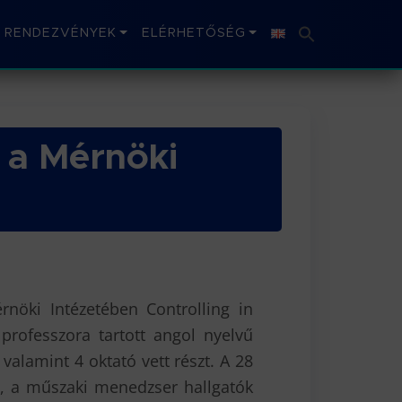
RENDEZVÉNYEK
ELÉRHETŐSÉG
s a Mérnöki
rnöki Intézetében Controlling in
 professzora tartott angol nyelvű
alamint 4 oktató vett részt. A 28
ó, a műszaki menedzser hallgatók