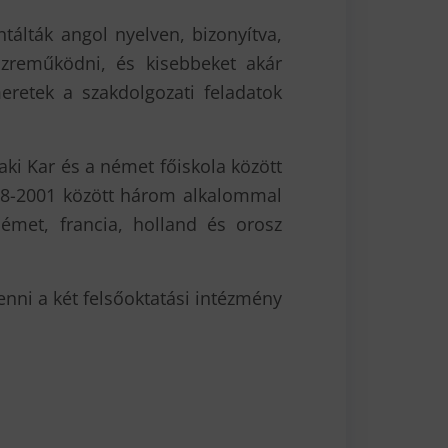
tálták angol nyelven, bizonyítva,
özreműködni, és kisebbeket akár
meretek a szakdolgozati feladatok
ki Kar és a német főiskola között
1998-2001 között három alkalommal
émet, francia, holland és orosz
enni a két felsőoktatási intézmény