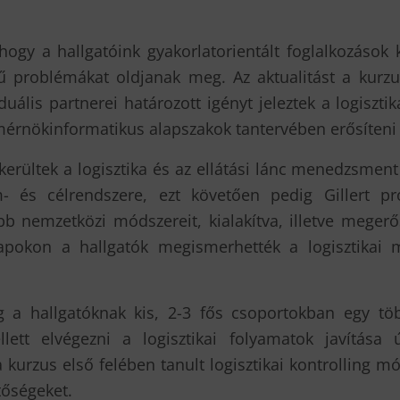
, hogy a hallgatóink gyakorlatorientált foglalkozások
 problémákat oldjanak meg. Az aktualitást a kurzus
ális partnerei határozott igényt jeleztek a logiszti
érnökinformatikus alapszakok tantervében erősíteni s
erültek a logisztika és az ellátási lánc menedzsment
m- és célrendszere, ezt követően pedig Gillert prof
bb nemzetközi módszereit, kialakítva, illetve megerő
alapokon a hallgatók megismerhették a logisztikai 
 a hallgatóknak kis, 2-3 fős csoportokban egy több
ellett elvégezni a logisztikai folyamatok javítása
urzus első felében tanult logisztikai kontrolling mó
etőségeket.