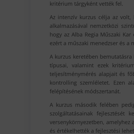
kritérium tárgyként vették fel.
Az intenzív kurzus célja az volt
alkalmazásával nemzetközi szintű
hogy az Alba Regia Műszaki Kar du
ezért a műszaki menedzser és a m
A kurzus keretében bemutatásra k
típusai, valamint ezek kritériu
teljesítménymérés alapjait és fő
kontrolling szemléletet. Ezen 
felépítésének módszertanát.
A kurzus második felében pedig
szolgáltatásainak fejlesztését k
versenykörnyezetben, amelyhez a k
és értékelhették a fejlesztési leh