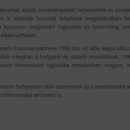
ktmunkát kiváló eredményekkel teljesítették és prezen
ben is képesek hasonló feladatok megoldásában k
a kurzuson megismert logisztikai és kontrolling is
 alkalmazhatók.
etem Erasmus partnere 1996 óta. Az Alba Regia Műsza
dkét irányban a hallgatói és oktatói mobilitások. 
rzust Nemzetközi logisztika témakörben magyar, n
 sikeres befejezése után szeretnénk újra intenzívebbé t
z informatika területén is.