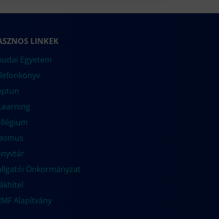
ASZNOS LINKEK
udai Egyetem
lefonkönyv
eptun
Learning
llégium
rasmus
nyvtár
llgatói Önkormányzat
ákhitel
MF Alapítvány