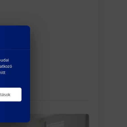
budai
natkozó
itt
ítások