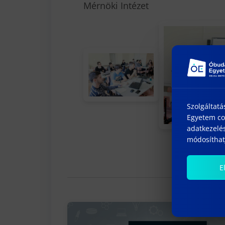
Mérnöki Intézet
Szolgáltatá
Egyetem coo
adatkezelés
módosíthatj
E