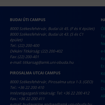
BUDAI ÚTI CAMPUS
H
8000 Székesfehérvár, Budai út 45. (F és K épület)
Ób
8000 Székesfehérvár, Budai út 43. (S és C1
Te
épület)
N
Tel.: (22) 200-400
Dékáni Titkárság: (22) 200-402
e-
Fax: (22) 200-401
Ko
e-mail:
titkarsag@amk.uni-obuda.hu
E
PIROSALMA UTCAI CAMPUS
Kö
Ha
8000 Székesfehérvár, Pirosalma utca 1-3. (GEO)
Tel.: +36 22 200 410
Di
Intézetigazgatói titkárság: Tel: +36 22 200 412
AR
Fax.: +36 22 200 411
e-mail:
budavarine.andrea@amk.uni-obuda.hu