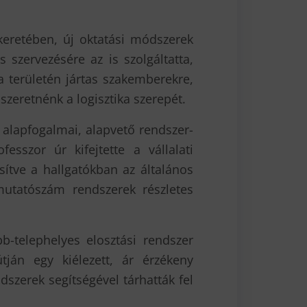
 keretében, új oktatási módszerek
 szervezésére az is szolgáltatta,
ka területén jártas szakemberekre,
zeretnénk a logisztika szerepét.
 alapfogalmai, alapvető rendszer-
esszor úr kifejtette a vállalati
sítve a hallgatókban az általános
mutatószám rendszerek részletes
-telephelyes elosztási rendszer
 útján egy kiélezett, ár érzékeny
dszerek segítségével tárhatták fel