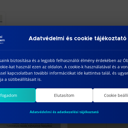
Adatvédelmi és cookie tájékoztató
saink biztosítása és a legjobb felhasználói élmény érdekében az Ó
kie-kat használ ezen az oldalon. A cookie-k használatával és a vo
sel kapcsolatban további információkat ide kattintva talál, és ugyan
a a sütibeállításait is.
lfogadom
Elutasítom
Cookie beáll
Adatvédelmi és adatkezelési tájékoztató