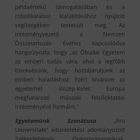
példaértékű támogatásában és a
robotikalabor kialakításához nyújtott
segítségében testesült meg. Az
intézményvezető a Nemzeti
Összetartozás Évéhez kapcsolódva
hangsúlyozta, hogy „az Óbudai Egyetem
az emberi tudás vára, ahol a legfőbb
törekvésünk, hogy hozzájáruljunk az
emberi haladáshoz. Ezért kívánom az
egyetemet Közép-Kelet Európa
meghatározó műszaki felsőoktatási
intézményévé formálni.”
Egyetemünk Szenátusa
„Pro
Universitate” kitüntetetést adományozott
Székesfehérvár Önkormányzatának,