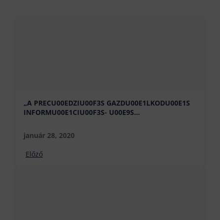
„A PRECU00EDZIU00F3S GAZDU00E1LKODU00E1S
INFORMU00E1CIU00F3S- U00E9S
AGRONU00F3MIAI ALAPJAI”
január 28, 2020
Előző