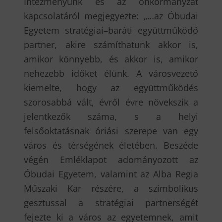
Intézményünk és az önkormányzat
kapcsolatáról megjegyezte: „…az Óbudai
Egyetem stratégiai–baráti együttműködő
partner, akire számíthatunk akkor is,
amikor könnyebb, és akkor is, amikor
nehezebb időket élünk. A városvezető
kiemelte, hogy az együttműködés
szorosabbá vált, évről évre növekszik a
jelentkezők száma, s a helyi
felsőoktatásnak óriási szerepe van egy
város és térségének életében. Beszéde
végén Emléklapot adományozott az
Óbudai Egyetem, valamint az Alba Regia
Műszaki Kar részére, a szimbolikus
gesztussal a stratégiai partnerségét
fejezte ki a város az egyetemnek, amit