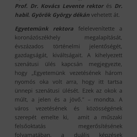
Prof. Dr. Kovács Levente rektor
és
Dr.
habil. Györök György dékán
vehetett át.
Egyetemünk rektora
felelevenítette a
koronázószékhely megalapítását,
évszázados történelmi jelentőségét,
gazdagságát, kiváltságait. A kihelyezett
szenátusi ülés kapcsán megjegyezte,
hogy „Egyetemünk vezetésének három
nyomós oka volt arra, hogy itt tartsa
ünnepi szenátusi ülését. Ezek az okok a
múlt, a jelen és a jövő.” – mondta. A
város vezetésének és közösségének
szerepét emelte ki, amit a műszaki
felsőoktatás megerősítésének
folyamatában, a duális képzések