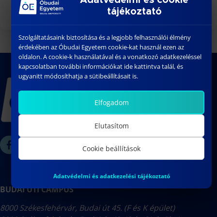
tájékoztató
Szolgáltatásaink biztosítása és a legjobb felhasználói élmény
érdekében az Óbudai Egyetem cookie-kat használ ezen az
oldalon. A cookie-k használatával és a vonatkozó adatkezeléssel
kapcsolatban további információkat ide kattintva talál, és
ugyanitt módosíthatja a sütibeállításait is.
Elfogadom
Elutasítom
Cookie beállítások
Adatvédelmi és adatkezelési tájékoztató
BUDAI ÚTI CAMPUS
8000 Székesfehérvár, Budai út 45. (F és K épület)