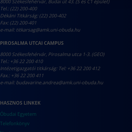
8000 Székesfehérvár, Budai út 43. (S és C1 épület)
Tel.: (22) 200-400
Dékáni Titkárság: (22) 200-402
Fax: (22) 200-401
e-mail:
titkarsag@amk.uni-obuda.hu
PIROSALMA UTCAI CAMPUS
8000 Székesfehérvár, Pirosalma utca 1-3. (GEO)
Tel.: +36 22 200 410
Intézetigazgatói titkárság: Tel: +36 22 200 412
Fax.: +36 22 200 411
e-mail:
budavarine.andrea@amk.uni-obuda.hu
HASZNOS LINKEK
Óbudai Egyetem
Telefonkönyv