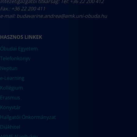
Intézetigazgatói titkárság: Tel: +36 22 200 412
Fax.: +36 22 200 411
e-mail:
budavarine.andrea@amk.uni-obuda.hu
HASZNOS LINKEK
Óbudai Egyetem
Telefonkönyv
Neptun
e-Learning
Kollégium
Erasmus
Könyvtár
Hallgatói Önkormányzat
Diákhitel
ARMF Alapítvány