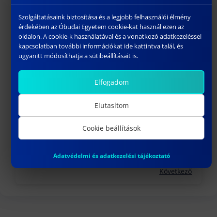
december 12, 2025
Szolgáltatásaink biztosítása és a legjobb felhasználói élmény
Előző
érdekében az Óbudai Egyetem cookie-kat használ ezen az
oldalon. A cookie-k használatával és a vonatkozó adatkezeléssel
kapcsolatban további információkat ide kattintva talál, és
ugyanitt módosíthatja a sütibeállításait is.
Elfogadom
Elutasítom
GRATULÁLUNK DR. TÓTH ZOLTÁN KOLLÉGÁNK
Cookie beállítások
HABILITÁLT DOKTORI CÍMÉHEZ!
december 13, 2025
Adatvédelmi és adatkezelési tájékoztató
Következő