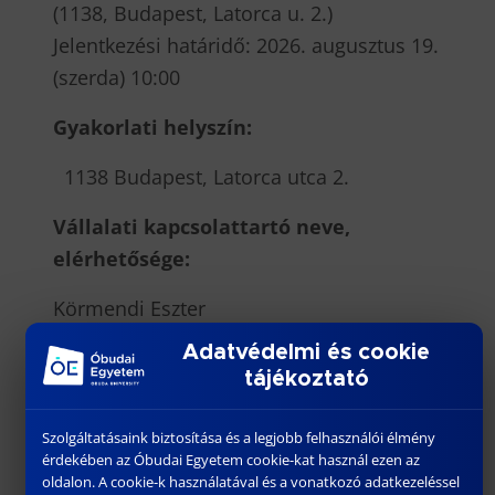
(1138, Budapest, Latorca u. 2.)
Jelentkezési határidő: 2026. augusztus 19.
(szerda) 10:00
Gyakorlati helyszín:
1138 Budapest, Latorca utca 2.
Vállalati kapcsolattartó neve,
elérhetősége:
Körmendi Eszter
eszter.kormendi@mkksz.hu
Adatvédelmi és cookie
+36 70 607 7117
tájékoztató
https://kajakkenusport.hu/
Szolgáltatásaink biztosítása és a legjobb felhasználói élmény
érdekében az Óbudai Egyetem cookie-kat használ ezen az
oldalon. A cookie-k használatával és a vonatkozó adatkezeléssel