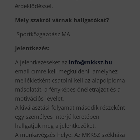
érdeklődéssel.
Mely szakról várnak hallgatókat?
Sportközgazdász MA
Jelentkezés:
A jelentkezéseket az
info@mkksz.hu
email címre kell megküldeni, amelyhez
mellékletként csatolni kell az alapdiploma
másolatát, a fényképes önéletrajzot és a
motivációs levelet.
A kiválasztási folyamat második részeként
egy személyes interjú keretében
hallgatjuk meg a jelentkezőket.
A munkavégzés helye: Az MKKSZ székháza