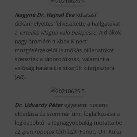
Nagyné Dr. Hajnal Éva
kutatási
dékánhelyettes felkészítette a hallgatókat
a
virtuális világba való belépésre.
A diákok
nagy örömére a Xbox Kinect
mozgásérzékelői is mókás pillanatokat
szereztek a táborozóknak, valamint a
valóság határait is sikerült kiterjeszteni
(
AR
).
Dr. Udvardy Péter
egyetemi docens
előadása és szemináriumi foglalkozása a
legkisebbtől a legnagyobbakig mutatta be
az
ipari robotok
tárházát (Fanuc, UR, Kuka