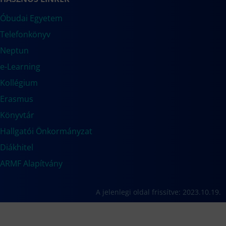
Óbudai Egyetem
Telefonkönyv
Neptun
e-Learning
Kollégium
Erasmus
Könyvtár
Hallgatói Önkormányzat
Diákhitel
ARMF Alapítvány
A jelenlegi oldal frissítve: 2023.10.19.