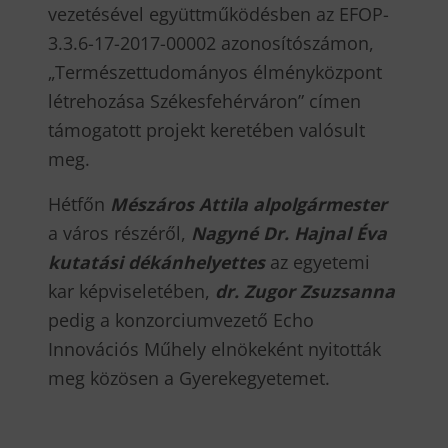
vezetésével együttműködésben az EFOP-
3.3.6-17-2017-00002 azonosítószámon,
„Természettudományos élményközpont
létrehozása Székesfehérváron” címen
támogatott projekt keretében valósult
meg.
Hétfőn
Mészáros Attila alpolgármester
a város részéről,
Nagyné Dr. Hajnal Éva
kutatási dékánhelyettes
az egyetemi
kar képviseletében,
dr. Zugor Zsuzsanna
pedig a konzorciumvezető Echo
Innovációs Műhely elnökeként nyitották
meg közösen a Gyerekegyetemet.