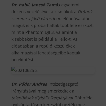
Dr. habil. Jancsó Tamás
egyetemi
docens vezetésével a kisdiákok a
Drónok
szerepe a jövő városában
előadása után,
maguk is kipróbálhattak többféle eszközt,
mint a Phantom DJI 3, valamint a
kisebbeket is például a Tello-t. Az
előadásban a repülő készülékek
alkalmazásai lehetőségeibe kaptak
betekintést.
Dr. Pődör Andrea
intézetigazgató
irányításával megismerkedtek a
települések digitális ikerpárjával.
Többféle
nyilvántartáson keresztül nézték meg,