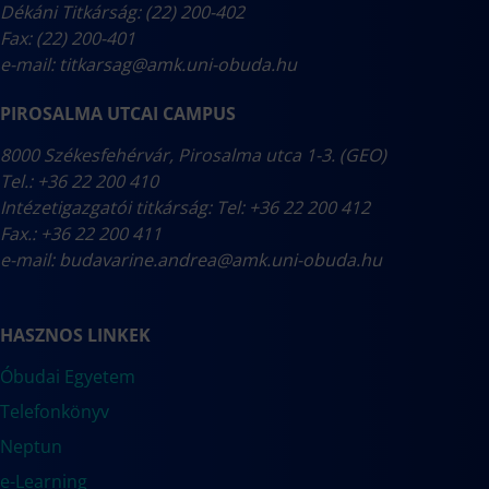
Dékáni Titkárság: (22) 200-402
Fax: (22) 200-401
e-mail:
titkarsag@amk.uni-obuda.hu
PIROSALMA UTCAI CAMPUS
8000 Székesfehérvár, Pirosalma utca 1-3. (GEO)
Tel.: +36 22 200 410
Intézetigazgatói titkárság: Tel: +36 22 200 412
Fax.: +36 22 200 411
e-mail:
budavarine.andrea@amk.uni-obuda.hu
HASZNOS LINKEK
Óbudai Egyetem
Telefonkönyv
Neptun
e-Learning