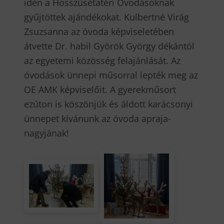
idén a Hosszúsétatéri Óvodásoknak
gyűjtöttek ajándékokat. Kulbertné Virág
Zsuzsanna az óvoda képviseletében
átvette Dr. habil Györök György dékántól
az egyetemi közösség felajánlását. Az
óvodások ünnepi műsorral lepték meg az
OE AMK képviselőit. A gyerekműsort
ezúton is köszönjük és áldott karácsonyi
ünnepet kívánunk az óvoda apraja-
nagyjának!