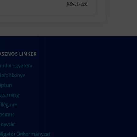
Következő
ASZNOS LINKEK
udai Egyetem
lefonkönyv
eptun
Learning
llégium
rasmus
nyvtár
llgatói Önkormányzat