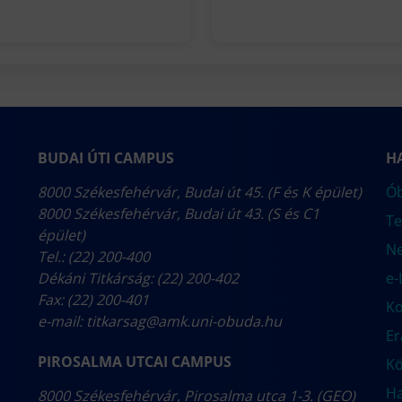
BUDAI ÚTI CAMPUS
H
8000 Székesfehérvár, Budai út 45. (F és K épület)
Ób
8000 Székesfehérvár, Budai út 43. (S és C1
Te
épület)
N
Tel.: (22) 200-400
Dékáni Titkárság: (22) 200-402
e-
Fax: (22) 200-401
Ko
e-mail:
titkarsag@amk.uni-obuda.hu
E
PIROSALMA UTCAI CAMPUS
Kö
Ha
8000 Székesfehérvár, Pirosalma utca 1-3. (GEO)