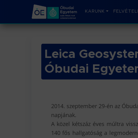
KARUNK
FELVÉTEL
Leica Geosyste
Óbudai Egyet
2014. szeptember 29-én az Óbuda
napjának.
A közel kétszáz éves múltra viss
140 fős hallgatóság a legmoderne