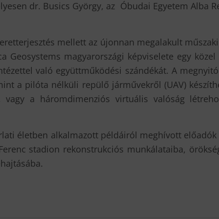
lyesen dr. Busics György, az Óbudai Egyetem Alba Re
eretterjesztés mellett az újonnan megalakult műszaki
a Geosystems magyarországi képviselete egy közel 1,
Intézettel való együttműködési szándékát. A megnyit
int a pilóta nélküli repülő járművekről (UAV) készí
k, vagy a háromdimenziós virtuális valóság létreh
ati életben alkalmazott példáiról meghívott előadók t
Ferenc stadion rekonstrukciós munkálataiba, öröksé
hajtásába.