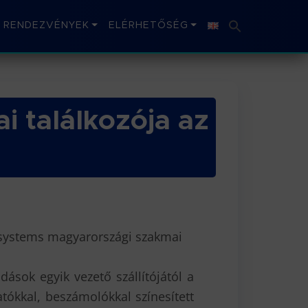
RENDEZVÉNYEK
ELÉRHETŐSÉG
 találkozója az
osystems magyarországi szakmai
ások egyik vezető szállítójától a
tókkal, beszámolókkal színesített