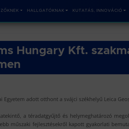
IZŐKNEK
HALLGATÓKNAK
KUTATÁS, INNOVÁCIÓ
ms Hungary Kft. szakmai
emen
i Egyetem adott otthont a svájci székhelyű Leica Ge
zatekintő, a téradatgyűjtő és helymeghatározó megold
bb műszaki fejlesztésekről kapott gyakorlati bemuta