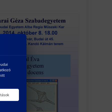
budai
natkozó
itt
ítások