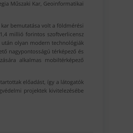
gia Műszaki Kar, Geoinformatikai
 kar bemutatása volt a földmérési
4 millió forintos szoftverlicensz
ó után olyan modern technológiák
thető nagypontosságú térképező és
ozására alkalmas mobiltérképező
artottak előadást, így a látogatók
gvédelmi projektek kivitelezésébe