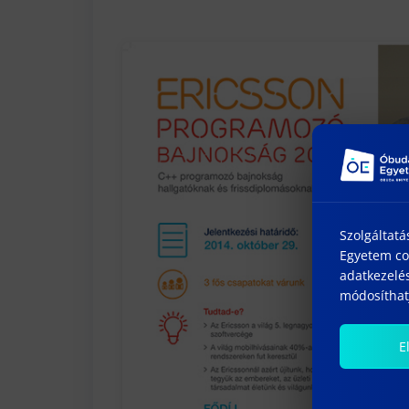
Szolgáltatá
Egyetem coo
adatkezelés
módosíthatj
E