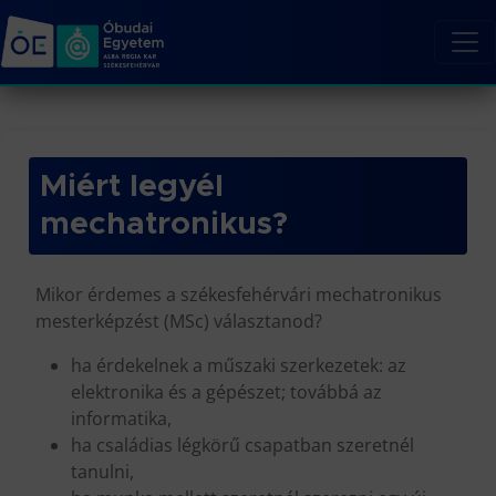
Miért legyél
mechatronikus?
Mikor érdemes a székesfehérvári mechatronikus
mesterképzést (MSc) választanod?
ha érdekelnek a műszaki szerkezetek: az
elektronika és a gépészet; továbbá az
informatika,
ha családias légkörű csapatban szeretnél
tanulni,