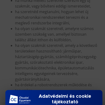
ha munka mellett szeretnél szerezni egy új
szakmát, vagy bővíteni eddigi ismereteidet,
ha szeretnéd megtanulni, hogyan lehet új
mechatronikai rendszereket tervezni és a
meglevő rendszerbe integrálni,
ha olyan szakmát szeretnél, amelyre számos
üzemben szükség van, amellyel biztosan
találsz állást itthon és külföldön,
ha olyan szakmát szeretnél, amely a következő
területeken hasznosítható: járműipar,
háztartásigép-gyártás, számítógéprészegység-
gyártás, szórakoztató elektronikai ipar,
kommunikációtechnika, épületautomatizálás
intelligens egységeinek tervezésére,
gyártásirányítására,
ha érdekel a robotrendszerek működése és
tervezése.
Adatvédelmi és cookie
tájékoztató