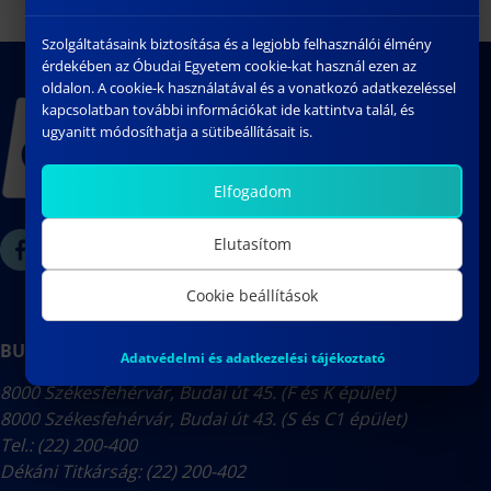
Szolgáltatásaink biztosítása és a legjobb felhasználói élmény
érdekében az Óbudai Egyetem cookie-kat használ ezen az
oldalon. A cookie-k használatával és a vonatkozó adatkezeléssel
kapcsolatban további információkat ide kattintva talál, és
ugyanitt módosíthatja a sütibeállításait is.
Elfogadom
Elutasítom
Cookie beállítások
BUDAI ÚTI CAMPUS
Adatvédelmi és adatkezelési tájékoztató
8000 Székesfehérvár, Budai út 45. (F és K épület)
8000 Székesfehérvár, Budai út 43. (S és C1 épület)
Tel.: (22) 200-400
Dékáni Titkárság: (22) 200-402