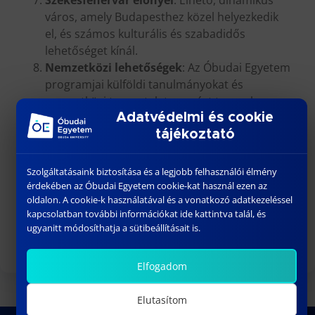
város, amely Budapesthez közel helyezkedik
el, és számos kulturális és szabadidős
lehetőséget kínál.
Nemzetközi lehetőségek
: Az Óbudai Egyetem
programjai külföldi tanulmányokat és
nemzetközi tapasztalatszerzést tesznek
lehetővé.
Adatvédelmi és cookie
Kiemelt ösztöndíjak és támogatások
:
tájékoztató
Számos tanulmányi, szociális és vállalati
ösztöndíj érhető el a hallgatók számára.
Szolgáltatásaink biztosítása és a legjobb felhasználói élmény
Piacképes diploma
: A gazdasági területen
érdekében az Óbudai Egyetem cookie-kat használ ezen az
oldalon. A cookie-k használatával és a vonatkozó adatkezeléssel
végzett szakemberek iránt folyamatosan
kapcsolatban további információkat ide kattintva talál, és
magas a kereslet, és a diplomád a régióban és
ugyanitt módosíthatja a sütibeállításait is.
külföldön is versenyképes lesz.
Elfogadom
Elutasítom