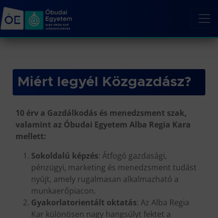
Miért legyél Közgazdász?
10 érv a Gazdálkodás és menedzsment szak,
valamint az Óbudai Egyetem Alba Regia Kara
mellett:
Sokoldalú képzés
: Átfogó gazdasági,
pénzügyi, marketing és menedzsment tudást
nyújt, amely rugalmasan alkalmazható a
munkaerőpiacon.
Gyakorlatorientált oktatás
: Az Alba Regia
Kar különösen nagy hangsúlyt fektet a