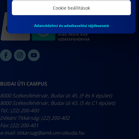
Cookie beállítások
Adatvédelmi és adatkezelési tájékoztató
BUDAI ÚTI CAMPUS
8000 Székesfehérvár, Budai út 45. (F és K épület)
8000 Székesfehérvár, Budai út 43. (S és C1 épület)
Tel.: (22) 200-400
Dékáni Titkárság: (22) 200-402
Fax: (22) 200-401
e-mail:
titkarsag@amk.uni-obuda.hu