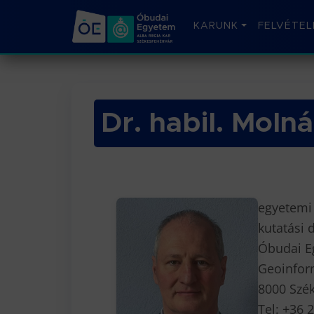
KARUNK
FELVÉTEL
Dr. habil. Moln
egyetemi
kutatási 
Óbudai E
Geoinform
8000 Szék
Tel: +36 