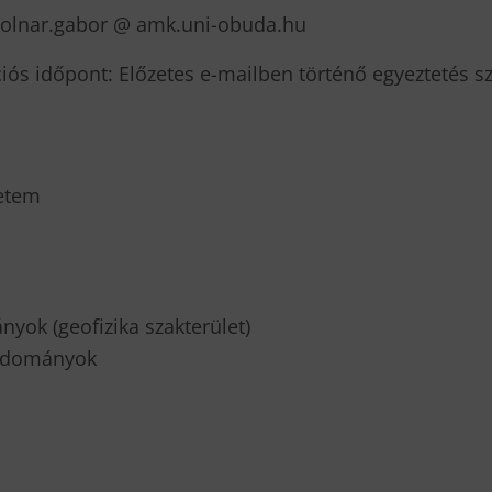
molnar.gabor @ amk.uni-obuda.hu
iós időpont: Előzetes e-mailben történő egyeztetés sze
etem
ok (geofizika szakterület)
tudományok