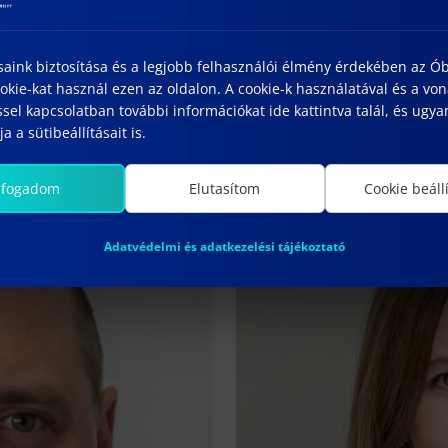
saink biztosítása és a legjobb felhasználói élmény érdekében az Ó
kie-kat használ ezen az oldalon. A cookie-k használatával és a vo
sel kapcsolatban további információkat ide kattintva talál, és ugyan
a a sütibeállításait is.
lfogadom
Elutasítom
Cookie beáll
Adatvédelmi és adatkezelési tájékoztató