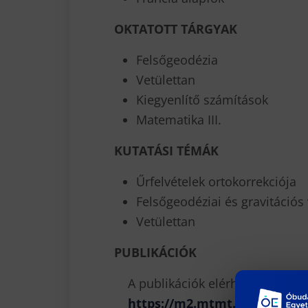
OKTATOTT TÁRGYAK
Felsőgeodézia
Vetülettan
Kiegyenlítő számítások
Matematika III.
KUTATÁSI TÉMÁK
Űrfelvételek ortokorrekciója
Felsőgeodéziai és gravitációs 
Vetülettan
PUBLIKÁCIÓK
A publikációk elérhetők az aláb
https://m2.mtmt.hu/gui2/?