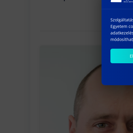
Szolgáltatá
Egyetem coo
adatkezelés
módosíthatj
E