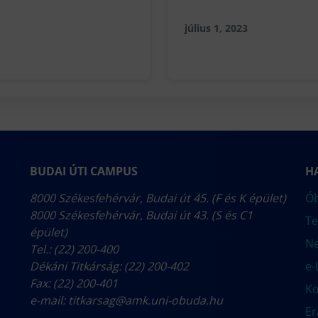
július 1, 2023
BUDAI ÚTI CAMPUS
H
8000 Székesfehérvár, Budai út 45. (F és K épület)
Ób
8000 Székesfehérvár, Budai út 43. (S és C1
Te
épület)
N
Tel.: (22) 200-400
Dékáni Titkárság: (22) 200-402
e-
Fax: (22) 200-401
Ko
e-mail:
titkarsag@amk.uni-obuda.hu
E