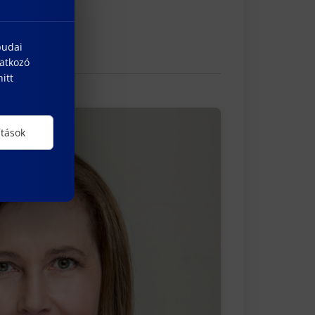
budai
natkozó
itt
ítások