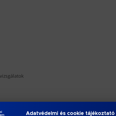
vizsgálatok
bi linken az MTMT-adatbázisban:
Adatvédelmi és cookie tájékoztató
type=authors&mode=browse&sel=authors10013151