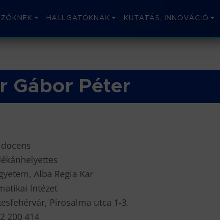
IZŐKNEK
HALLGATÓKNAK
KUTATÁS, INNOVÁCIÓ
ár Gábor Péter
 docens
dékánhelyettes
gyetem, Alba Regia Kar
atikai Intézet
esfehérvár, Pirosalma utca 1-3.
22 200 414