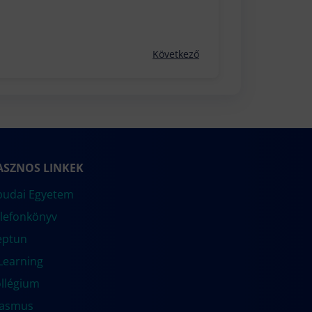
Következő
ASZNOS LINKEK
udai Egyetem
lefonkönyv
eptun
Learning
llégium
rasmus