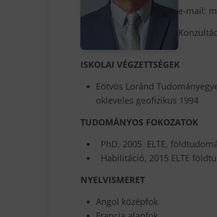
e-mail: 
Konzultác
ISKOLAI VÉGZETTSÉGEK
Eötvös Loránd Tudományegy
okleveles geofizikus 1994
TUDOMÁNYOS FOKOZATOK
PhD, 2005 ELTE, földtudomány
Habilitáció, 2015 ELTE föld
NYELVISMERET
Angol középfok
Francia alapfok