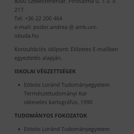
8000 Székesfehérvár, Pirosalma u. 1-3. II.
217.
Tel: +36 22 200 464
e-mail: podor.andrea @ amk.uni-
obuda.hu
Konzultációs időpont: Előzetes E-mailben
egyeztetés alapján.
ISKOLAI VÉGZETTSÉGEK
Eötvös Loránd Tudományegyetem
Természettudományi Kar
okleveles kartográfus, 1990
TUDOMÁNYOS FOKOZATOK
Eötvös Loránd Tudományegyetem