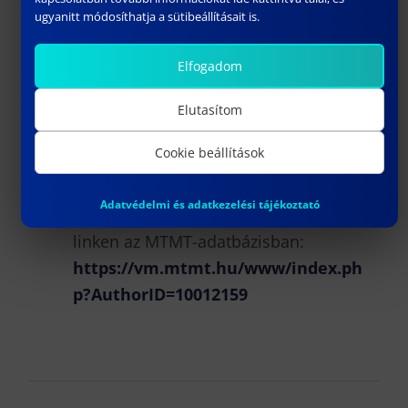
Geoinformatikai
ugyanitt módosíthatja a sütibeállításait is.
szakmérnök/szakember képzés
szakfelelős
Elfogadom
European Academy of Land Use and
Development számvizsgáló bizottsági
Elutasítom
tag
Cookie beállítások
PUBLIKÁCIÓK
Adatvédelmi és adatkezelési tájékoztató
A publikációk elérhetők az alábbi
linken az MTMT-adatbázisban:
https://vm.mtmt.hu/www/index.ph
p?AuthorID=10012159