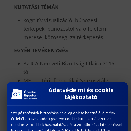
KUTATÁSI TÉMÁK
kognitív vizualizáció, bűnözési
térképek, bűnözéstől való félelem
mérése, közösségi zajtérképezés
EGYÉB TEVÉKENYSÉG
Az ICA Nemzeti Bizottság titkára 2015-
től
MFTTT Térinformatikai Szakosztály
titkár 2012-től
Adatvédelmi és cookie
MTA Természetföldrajzi Tudományos
tájékoztató
Bizottság tag 2014
Szolgáltatásaink biztosítása és a legjobb felhasználói élmény
Geoinformatikai Intézet CEEPUS
érdekében az Óbudai Egyetem cookie-kat használ ezen az
koordinátor
oldalon. A cookie-k használatával és a vonatkozó adatkezeléssel
kapcsolatban további információkat ide kattintva talál, és