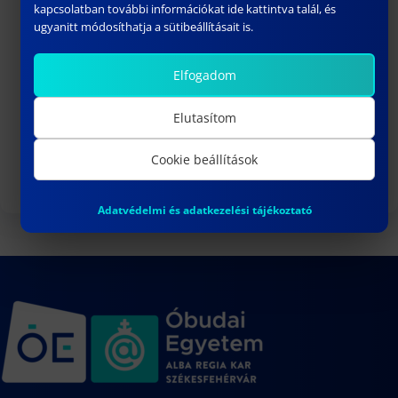
kapcsolatban további információkat ide kattintva talál, és
ugyanitt módosíthatja a sütibeállításait is.
Elfogadom
TDK 2024. TAVASZ – PROGRAM
Elutasítom
április 16, 2024
Cookie beállítások
Következő
Adatvédelmi és adatkezelési tájékoztató