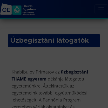
Üzbegisztáni látogatók
Khabibulov Primatov az
üzbegisztáni
TIIAME egyetem
dékánja látogatott
egyetemünkre. Áttekintettük az
egyetemeink további együttműködési
lehetőségeit. A Pannónia Program
keretében várják oktatóinkat és