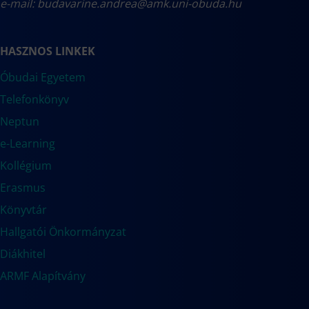
e-mail:
budavarine.andrea@amk.uni-obuda.hu
HASZNOS LINKEK
Óbudai Egyetem
Telefonkönyv
Neptun
e-Learning
Kollégium
Erasmus
Könyvtár
Hallgatói Önkormányzat
Diákhitel
ARMF Alapítvány