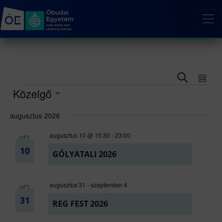
Esemén
Ese
Keresett
Lista
kifejezés
néz
keresés
Események
Közelgő
navi
és
Dátum
augusztus 2026
nézet
kiválasztása.
választá
augusztus 10 @ 15:30
-
23:00
HÉT
10
GÓLYATALI 2026
augusztus 31
-
szeptember 4
HÉT
31
REG FEST 2026