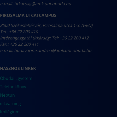
e-mail:
titkarsag@amk.uni-obuda.hu
PIROSALMA UTCAI CAMPUS
8000 Székesfehérvár, Pirosalma utca 1-3. (GEO)
Tel.: +36 22 200 410
Intézetigazgatói titkárság: Tel: +36 22 200 412
Fax.: +36 22 200 411
e-mail:
budavarine.andrea@amk.uni-obuda.hu
HASZNOS LINKEK
Óbudai Egyetem
Telefonkönyv
Neptun
e-Learning
Kollégium