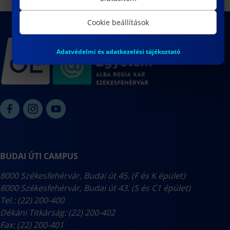
Cookie beállítások
Adatvédelmi és adatkezelési tájékoztató
BUDAI ÚTI CAMPUS
8000 Székesfehérvár, Budai út 45. (F és K épület)
8000 Székesfehérvár, Budai út 43. (S és C1 épület)
Tel.: (22) 200-400
Dékáni Titkárság: (22) 200-402
Fax: (22) 200-401