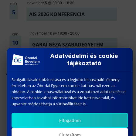
november 5 @ 09:30
-
16:30
CSÜ
5
AIS 2026 KONFERENCIA
november 10 @ 18:00
-
20:00
KED
10
GARAI GÉZA SZABADEGYETEM
Adatvédelmi és cookie
tájékoztató
Ma
Következő
Események
Előző
Szolgáltatásaink biztosítása és a legjobb felhasználói élmény
Esemény
érdekében az Óbudai Egyetem cookie-kat használ ezen az
Feliratkozás a naptárra
oldalon. A cookie-k használatával és a vonatkozó adatkezeléssel
kapcsolatban további információkat ide kattintva talál, és
ugyanitt módosíthatja a sütibeállításait is.
Elfogadom
Elutasítom