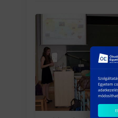
Szolgáltatá
Egyetem coo
adatkezelés
módosíthatj
E