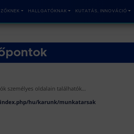
IZŐKNEK
HALLGATÓKNAK
KUTATÁS, INNOVÁCIÓ
dőpontok
tók személyes oldalain találhatók…
/index.php/hu/karunk/munkatarsak