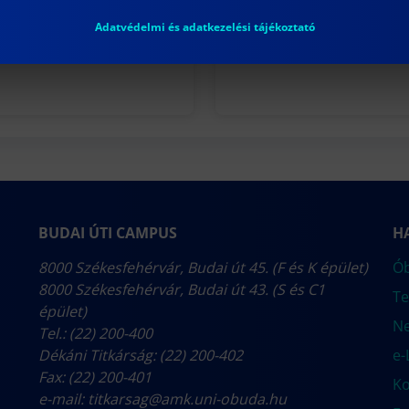
TEMI POLGÁROKAT
Adatvédelmi és adatkezelési tájékoztató
BUDAI ÚTI CAMPUS
H
8000 Székesfehérvár, Budai út 45. (F és K épület)
Ób
8000 Székesfehérvár, Budai út 43. (S és C1
Te
épület)
N
Tel.: (22) 200-400
Dékáni Titkárság: (22) 200-402
e-
Fax: (22) 200-401
Ko
e-mail:
titkarsag@amk.uni-obuda.hu