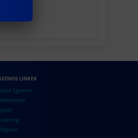
ASZNOS LINKEK
udai Egyetem
lefonkönyv
eptun
Learning
llégium