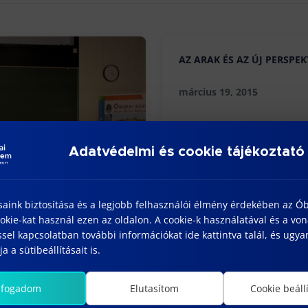
AZ ARAK ÉS AZ ÚJ PERSPE
március 19, 2015
Adatvédelmi és cookie tájékoztató
saink biztosítása és a legjobb felhasználói élmény érdekében az Ó
kie-kat használ ezen az oldalon. A cookie-k használatával és a vo
sel kapcsolatban további információkat ide kattintva talál, és ugyan
a a sütibeállításait is.
lfogadom
Elutasítom
Cookie beáll