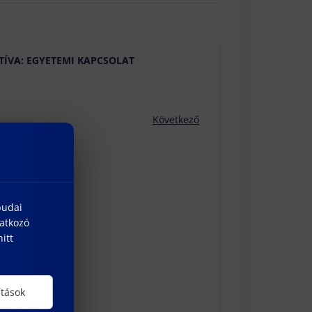
KTÍVA: EGYETEMI KAPCSOLAT
Következő
budai
natkozó
itt
ítások