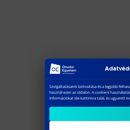
Adatvéde
Szolgáltatásaink biztosítása és a legjobb fel
használ ezen az oldalon. A cookie-k használat
információkat ide kattintva talál, és ugyanitt mó