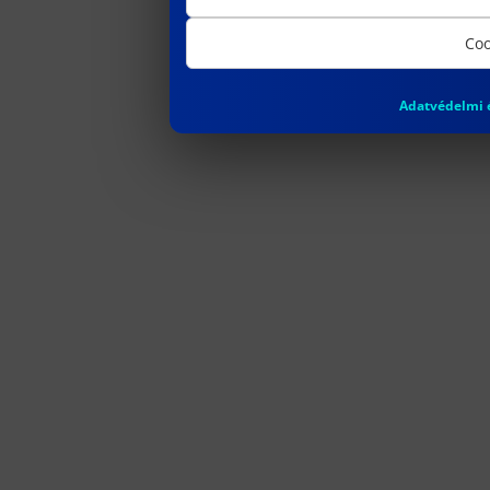
Coo
Adatvédelmi é