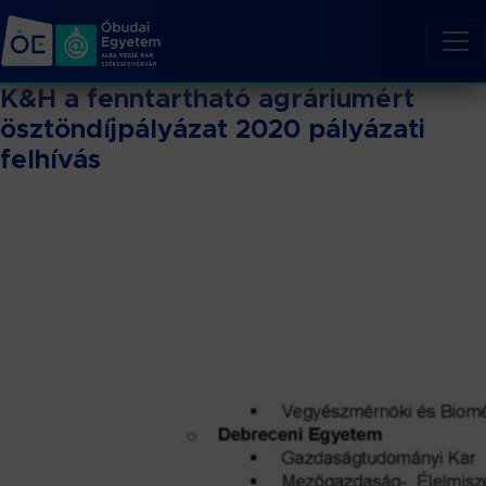
K&H a fenntartható agráriumért
ösztöndíjpályázat 2020 pályázati
felhívás