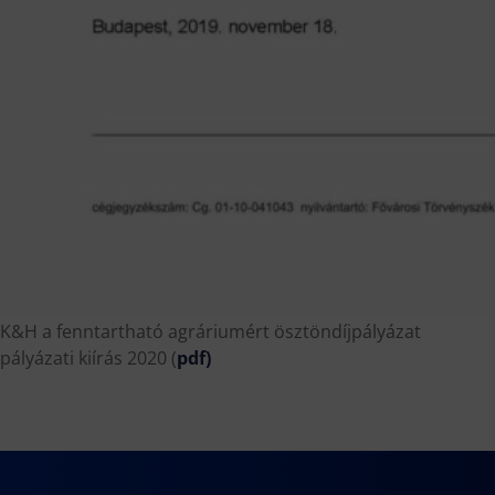
K&H a fenntartható agráriumért ösztöndíjpályázat
pályázati kiírás 2020 (
pdf
)