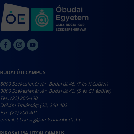
BUDAI ÚTI CAMPUS
8000 Székesfehérvár, Budai út 45. (F és K épület)
8000 Székesfehérvár, Budai út 43. (S és C1 épület)
Tel.: (22) 200-400
Dékáni Titkárság: (22) 200-402
Fax: (22) 200-401
e-mail:
titkarsag@amk.uni-obuda.hu
PIROSALMA UTCAI CAMPUS