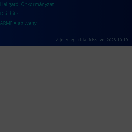
Hallgatói Önkormányzat
Diákhitel
ARMF Alapítvány
A jelenlegi oldal frissítve: 2023.10.19.