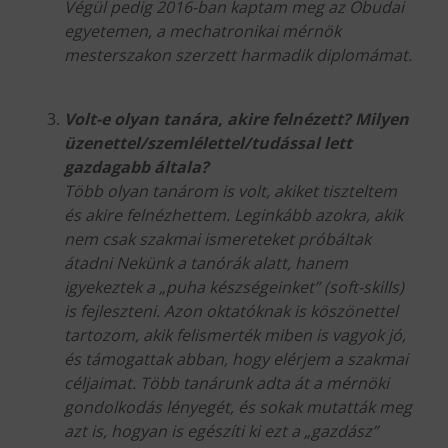
Végül pedig 2016-ban kaptam meg az Óbudai
egyetemen, a mechatronikai mérnök
mesterszakon szerzett harmadik diplomámat.
Volt-e olyan tanára, akire felnézett? Milyen
üzenettel/szemlélettel/tudással lett
gazdagabb általa?
Több olyan tanárom is volt, akiket tiszteltem
és akire felnézhettem. Leginkább azokra, akik
nem csak szakmai ismereteket próbáltak
átadni Nekünk a tanórák alatt, hanem
igyekeztek a „puha készségeinket” (soft-skills)
is fejleszteni. Azon oktatóknak is köszönettel
tartozom, akik felismerték miben is vagyok jó,
és támogattak abban, hogy elérjem a szakmai
céljaimat. Több tanárunk adta át a mérnöki
gondolkodás lényegét, és sokak mutatták meg
azt is, hogyan is egészíti ki ezt a „gazdász”