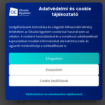
évfolyamtársaimat és a tanáraimat is.
Összességében mondhatom, hogy
Adatvédelmi és cookie
meghatározó és jó élmények sorozata volt az
tájékoztató
egyetemi időszakom.
Szolgáltatásaink biztosítása és a legjobb felhasználói élmény
érdekében az Óbudai Egyetem cookie-kat használ ezen az
Családjából más is követte a felsőoktatási
oldalon. A cookie-k használatával és a vonatkozó adatkezeléssel
intézmény választását?
kapcsolatban további információkat ide kattintva talál, és
ugyanitt módosíthatja a sütibeállításait is.
Igen, van 4 családtagom, akik mérnök
szakokon és 2 barátnőm is, akik menedzsment
Elfogadom
szakokon, tanultak az Óbudai egyetem
valamelyik karán.
Elutasítom
Cookie beállítások
Milyen lehetőséget lát napjaink
felsőoktatásában?
Adatvédelmi és adatkezelési tájékoztató
Úgy gondolom, hogy a leghasznosabb tanulás