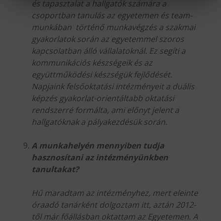
és tapasztalat a hallgatók számára a
csoportban tanulás az egyetemen és team-
munkában történő munkavégzés a szakmai
gyakorlatok során az egyetemmel szoros
kapcsolatban álló vállalatoknál. Ez segíti a
kommunikációs készségeik és az
együttműködési készségük fejlődését.
Napjaink felsőoktatási intézményeit a duális
képzés gyakorlat-orientáltabb oktatási
rendszerré formálta, ami előnyt jelent a
hallgatóknak a pályakezdésük során.
A munkahelyén mennyiben tudja
hasznosítani az intézményünkben
tanultakat?
Hű maradtam az intézményhez, mert eleinte
óraadó tanárként dolgoztam itt, aztán 2012-
től már főállásban oktattam az Egyetemen. A