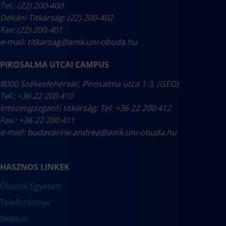
Tel.: (22) 200-400
Dékáni Titkárság: (22) 200-402
Fax: (22) 200-401
e-mail:
titkarsag@amk.uni-obuda.hu
PIROSALMA UTCAI CAMPUS
8000 Székesfehérvár, Pirosalma utca 1-3. (GEO)
Tel.: +36 22 200 410
Intézetigazgatói titkárság: Tel: +36 22 200 412
Fax.: +36 22 200 411
e-mail:
budavarine.andrea@amk.uni-obuda.hu
HASZNOS LINKEK
Óbudai Egyetem
Telefonkönyv
Neptun