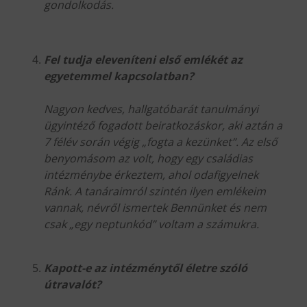
gondolkodás.
Fel tudja eleveníteni első emlékét az
egyetemmel kapcsolatban?
Nagyon kedves, hallgatóbarát tanulmányi
ügyintéző fogadott beiratkozáskor, aki aztán a
7 félév során végig „fogta a kezünket”. Az első
benyomásom az volt, hogy egy családias
intézménybe érkeztem, ahol odafigyelnek
Ránk. A tanáraimról szintén ilyen emlékeim
vannak, névről ismertek Bennünket és nem
csak „egy neptunkód” voltam a számukra.
Kapott-e az intézménytől életre szóló
útravalót?