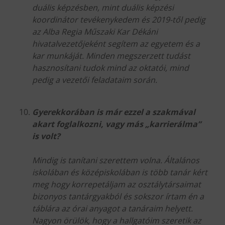
duális képzésben, mint duális képzési
koordinátor tevékenykedem és 2019-től pedig
az Alba Regia Műszaki Kar Dékáni
hivatalvezetőjeként segítem az egyetem és a
kar munkáját. Minden megszerzett tudást
hasznosítani tudok mind az oktatói, mind
pedig a vezetői feladataim során.
Gyerekkorában is már ezzel a szakmával
akart foglalkozni, vagy más „karrierálma”
is volt?
Mindig is tanítani szerettem volna. Általános
iskolában és középiskolában is több tanár kért
meg hogy korrepetáljam az osztálytársaimat
bizonyos tantárgyakból és sokszor írtam én a
táblára az órai anyagot a tanáraim helyett.
Nagyon örülök, hogy a hallgatóim szeretik az