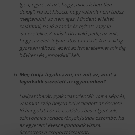
Igen, egyrészt azt, hogy „nincs lehetetlen
dolog”. Ha azt hiszed, hogy valamit nem tudsz
megtanulni, az nem igaz. Mindent el lehet
sajátítani, ha jó a tanár és nyitott vagy új
ismeretekre. A másik útravaló pedig az volt,
hogy „az élet: folyamatos tanulás”. A mai világ
gyorsan változó, ezért az ismereteinket mindig
bővíteni és „innoválni” kell.
Meg tudja fogalmazni, mi volt az, amit a
leginkább szeretett az egyetemben?
Hallgatóbarát, gyakorlatorientált volt a képzés,
valamint szép helyen helyezkedett az épülete.
Jó hangulatú órák, családias beszélgetések,
színvonalas rendezvények jutnak eszembe, ha
az egyetemi évekre gondolok vissza.
Szerettem a csoporttársaimat,