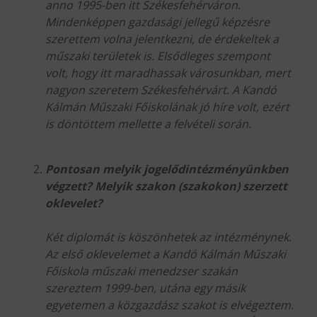
anno 1995-ben itt Székesfehérváron.
Mindenképpen gazdasági jellegű képzésre
szerettem volna jelentkezni, de érdekeltek a
műszaki területek is. Elsődleges szempont
volt, hogy itt maradhassak városunkban, mert
nagyon szeretem Székesfehérvárt. A Kandó
Kálmán Műszaki Főiskolának jó híre volt, ezért
is döntöttem mellette a felvételi során.
Pontosan melyik jogelődintézményünkben
végzett? Melyik szakon (szakokon) szerzett
oklevelet?
Két diplomát is köszönhetek az intézménynek.
Az első oklevelemet a Kandó Kálmán Műszaki
Főiskola műszaki menedzser szakán
szereztem 1999-ben, utána egy másik
egyetemen a közgazdász szakot is elvégeztem.